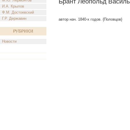
Брант Леопольд Василь
М.Ю. Лермонтов
И.А. Крылов
Ф.М. Достоевский
Г.Р. Державин
автор нач. 1840-х годов. {Половцов}
Рубрики
Новости