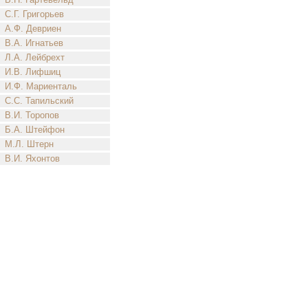
С.Г. Григорьев
А.Ф. Девриен
В.А. Игнатьев
Л.А. Лейбрехт
И.В. Лифшиц
И.Ф. Мариенталь
С.С. Тапильский
В.И. Торопов
Б.А. Штейфон
М.Л. Штерн
В.И. Яхонтов