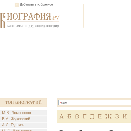
Добавить в избранное
Топ Биографий
М.В. Ломоносов
А
Б
В
Г
Д
Е
Ж
З
И
В.А. Жуковский
А.С. Пушкин