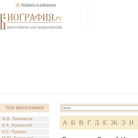
Добавить в избранное
Топ Биографий
М.В. Ломоносов
А
Б
В
Г
Д
Е
Ж
З
И
В.А. Жуковский
А.С. Пушкин