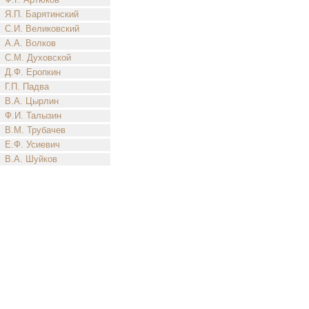
Я.П. Барятинский
С.И. Великовский
А.А. Волков
С.М. Духовской
Д.Ф. Еропкин
Г.П. Падва
В.А. Цырлин
Ф.И. Талызин
В.М. Трубачев
Е.Ф. Усиевич
В.А. Шуйков