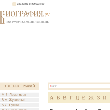
Добавить в избранное
Топ Биографий
М.В. Ломоносов
А
Б
В
Г
Д
Е
Ж
З
И
В.А. Жуковский
А.С. Пушкин