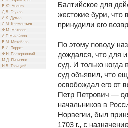
Балтийское для дей
В.Ю. Ананич
Д.В. Глухов
жестокие бури, что 
А.К. Дулло
принудили его возвр
Л.М. Клементьев
Ф.М. Матвеев
А.Г. Михайлов
В.М. Михайлов
По этому поводу наз
Е.И. Паррот
дождался, что для 
Ф.И. Пастернацкий
М.Д. Пинигина
суд. И только когда 
И.В. Троицкий
суд объявил, что ещ
освобождал его от в
Петр Петрович — оди
начальников в Росси
Норвегии, был приня
1703 г., с назначени