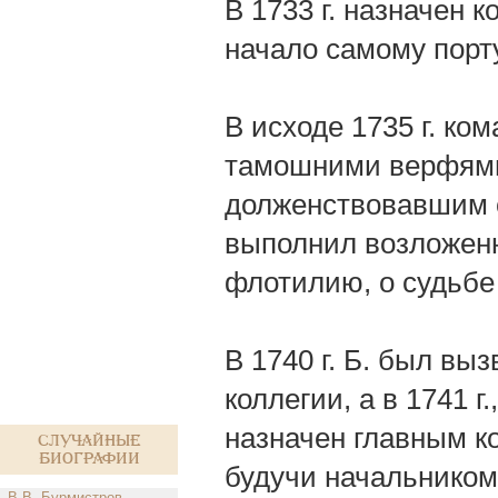
В 1733 г. назначен 
начало самому порт
В исходе 1735 г. ко
тамошними верфями 
долженствовавшим с
выполнил возложенн
флотилию, о судьбе 
В 1740 г. Б. был вы
коллегии, а в 1741 
назначен главным ко
Случайные
биографии
будучи начальником
В.В. Бурмистров