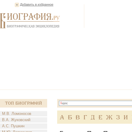
Добавить в избранное
Топ Биографий
М.В. Ломоносов
А
Б
В
Г
Д
Е
Ж
З
И
В.А. Жуковский
А.С. Пушкин