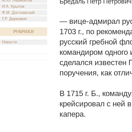
Бредаль Петр Петрович
М.Ю. Лермонтов
И.А. Крылов
Ф.М. Достоевский
Г.Р. Державин
— вице-адмирал русс
1703 г., по рекомен
Рубрики
русский гребной фло
Новости
командиром одного и
сделался известен 
поручения, как отл
В 1715 г. Б., команд
крейсировал с ней 
капера.