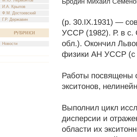
Бродин Михаил Семено
М.Ю. Лермонтов
И.А. Крылов
Ф.М. Достоевский
Г.Р. Державин
(р. 30.IX.1931) — с
УССР (1982). Р. в 
Рубрики
обл.). Окончил Льво
Новости
физики АН УССР (с 
Работы посвящены о
экситонов, нелинейн
Выполнил цикл иссл
дисперсии и отраже
области их экситон