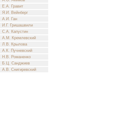
Е.А. Гравит
Я.И. Вейнберг
А.И. Ган
И.Г. Гришашвили
С.А. Капустин
А.М. Кремлевский
Л.В. Крылова
А.К. Пучневский
Н.В. Романенко
Б.Ц. Санджиев
А.В. Снигиревский