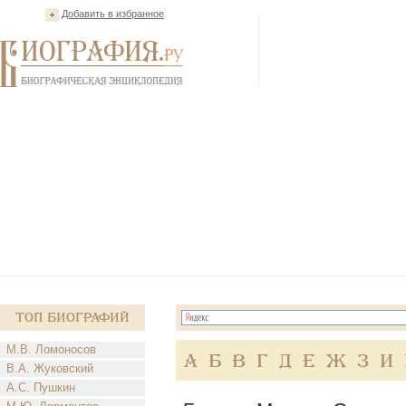
Добавить в избранное
Топ Биографий
М.В. Ломоносов
А
Б
В
Г
Д
Е
Ж
З
И
В.А. Жуковский
А.С. Пушкин