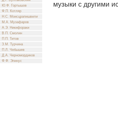
музыки с другими и
Ю.Ф. Гортышов
Ф.П. Котляр
Н.С. Моисцрапишвили
М.А. Музафаров
А.Э. Никифораки
В.П. Смолин
П.П. Титов
З.М. Турчина
П.Л. Чебышев
Д.А. Черномордиков
Ф.Ф. Эпинус