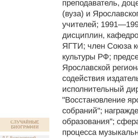
преподаватель, доц
(вуза) и Ярославск
учителей; 1991—19
дисциплин, кафедро
ЯГТИ; член Союза к
культуры РФ; предсе
Ярославской регион
содействия издател
исполнительный дир
"Восстановление яр
собраний"; награжд
образования"; сфер
Случайные
биографии
процесса музыкальн
Д.Г. Булгаковский