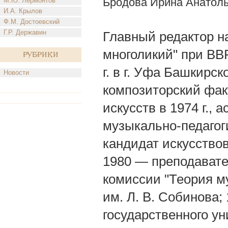
Бродова Ирина Анатол
М.Ю. Лермонтов
И.А. Крылов
Ф.М. Достоевский
Г.Р. Державин
Главный редактор н
многоликий" при ВВР
Рубрики
г. в г. Уфа Башкирс
Новости
композиторский фак
искусств в 1974 г.,
музыкально-педагоги
кандидат искусство
1980 — преподават
комиссии "Теория м
им. Л. В. Собинова
государственного у