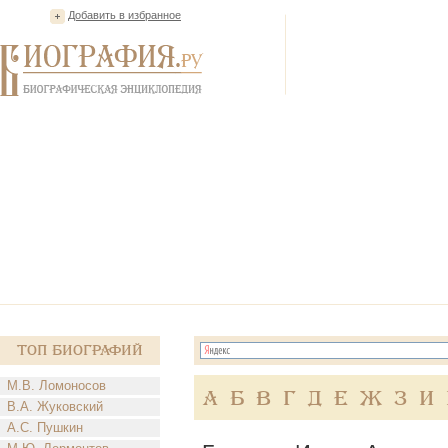
Добавить в избранное
Топ Биографий
М.В. Ломоносов
А
Б
В
Г
Д
Е
Ж
З
И
В.А. Жуковский
А.С. Пушкин