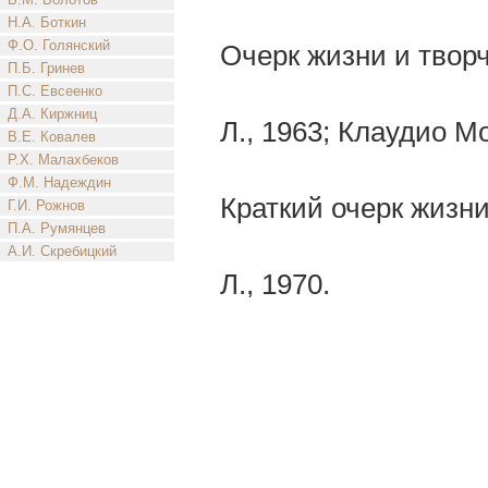
Н.А. Боткин
Ф.О. Голянский
Очерк жизни и творч
П.Б. Гринев
П.С. Евсеенко
Д.А. Киржниц
Л., 1963; Клаудио М
В.Е. Ковалев
Р.Х. Малахбеков
Ф.М. Надеждин
Краткий очерк жизни
Г.И. Рожнов
П.А. Румянцев
А.И. Скребицкий
Л., 1970.