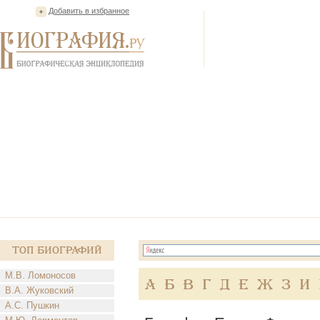
Добавить в избранное
Топ Биографий
М.В. Ломоносов
А
Б
В
Г
Д
Е
Ж
З
И
В.А. Жуковский
А.С. Пушкин