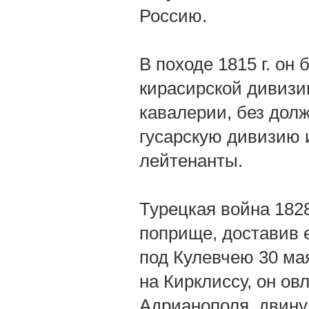
Россию.
В походе 1815 г. он
кирасирской дивизии
кавалерии, без долж
гусарскую дивизию и
лейтенанты.
Турецкая война 182
поприще, доставив 
под Кулевчею 30 ма
на Кирклиссу, он ов
Адрианополя, двинул