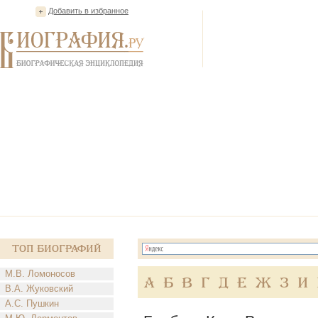
Добавить в избранное
Топ Биографий
М.В. Ломоносов
А
Б
В
Г
Д
Е
Ж
З
И
В.А. Жуковский
А.С. Пушкин