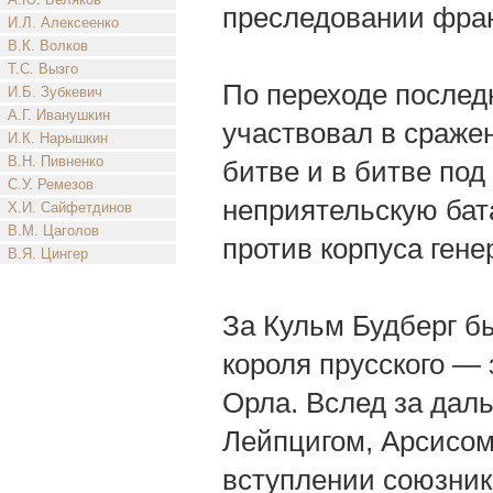
преследовании фран
И.Л. Алексеенко
В.К. Волков
Т.С. Вызго
По переходе последн
И.Б. Зубкевич
А.Г. Иванушкин
участвовал в сраже
И.К. Нарышкин
В.Н. Пивненко
битве и в битве под
С.У. Ремезов
неприятельскую бат
Х.И. Сайфетдинов
В.М. Цаголов
против корпуса ген
В.Я. Цингер
За Кульм Будберг б
короля прусского — 
Орла. Вслед за дал
Лейпцигом, Арсисо
вступлении союзник