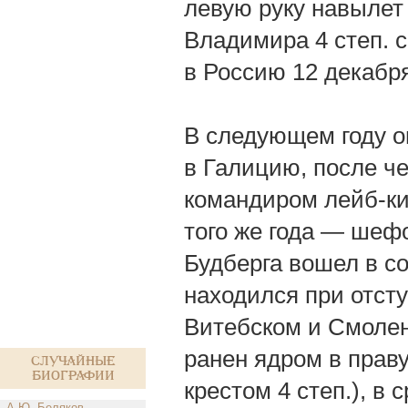
левую руку навылет 
Владимира 4 степ. с
в Россию 12 декабря
В следующем году о
в Галицию, после че
командиром лейб-кир
того же года — шеф
Будберга вошел в с
находился при отсту
Витебском и Смолен
ранен ядром в праву
Случайные
биографии
крестом 4 степ.), в
А.Ю. Беляков