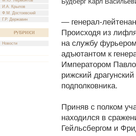
Будберг Карл Васильев
М.Ю. Лермонтов
И.А. Крылов
Ф.М. Достоевский
Г.Р. Державин
— генерал-лейтенант;
Происходя из лифлян
Рубрики
на службу фурьером 
Новости
адъютантом к генера
Императором Павлом
рижский драгунский 
подполковника.
Приняв с полком уча
находился в сражен
Гейльсбергом и Фри