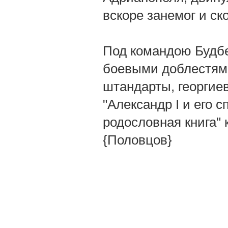
вскоре занемог и ск
Под командою Будбер
боевыми доблестями
штандарты, георгиев
"Александр І и его 
родословная книга" к
{Половцов}