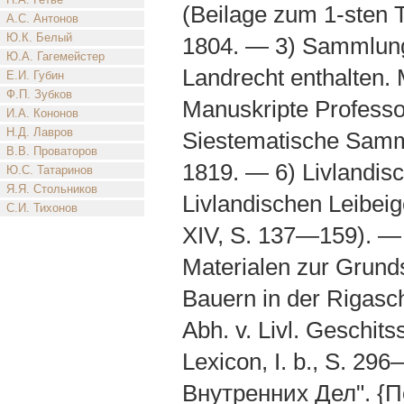
(Beilage zum 1-sten T
А.С. Антонов
Ю.К. Белый
1804. — 3) Sammlung
Ю.А. Гагемейстер
Landrecht enthalten. 
Е.И. Губин
Ф.П. Зубков
Manuskripte Professor
И.А. Кононов
Н.Д. Лавров
Siestematische Samml
В.В. Проваторов
1819. — 6) Livlandisc
Ю.С. Татаринов
Я.Я. Стольников
Livlandischen Leibeig
С.И. Тихонов
ХIV, S. 137—159). —
Materialen zur Grund
Bauern in der Rigasch
Abh. v. Livl. Geschits
Lexicon, I. b., S. 
Внутренних Дел". {