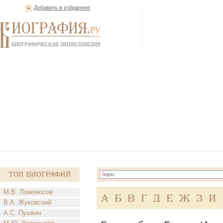
Добавить в избранное
Топ Биографий
М.В. Ломоносов
А
Б
В
Г
Д
Е
Ж
З
И
В.А. Жуковский
А.С. Пушкин