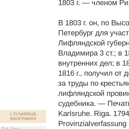
1803 г. — членом Ри
В 1803 г. он, по Вы
Петербург для учас
Лифляндской губерни
Владимира 3 ст.; в 
внутренних дел; в 18
1816 г., получил от
за труды по крестья
лифляндской прови
судебника. — Печатн
Karlsruhe. Riga. 1794
Случайные
биографии
Provinzialverfassung
П.А. Гетье