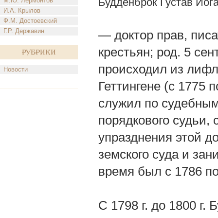
Будденброк Густав Иог
М.Ю. Лермонтов
И.А. Крылов
Ф.М. Достоевский
Г.Р. Державин
— доктор прав, пис
крестьян; род. 5 сент
Рубрики
происходил из лифл
Новости
Геттингене (с 1775 по
служил по судебны
порядкового судьи, с
упразднения этой до
земского суда и зани
время был с 1786 по
С 1798 г. до 1800 г.