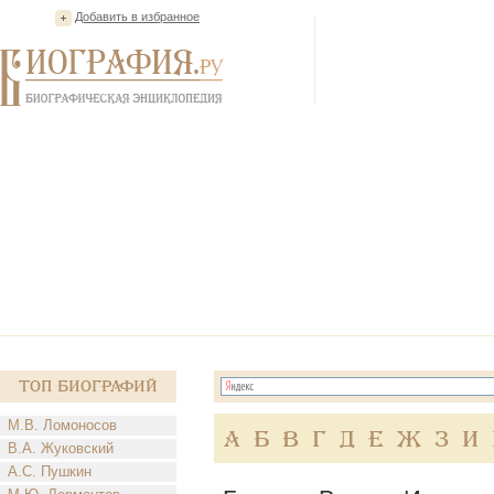
Добавить в избранное
Топ Биографий
М.В. Ломоносов
А
Б
В
Г
Д
Е
Ж
З
И
В.А. Жуковский
А.С. Пушкин