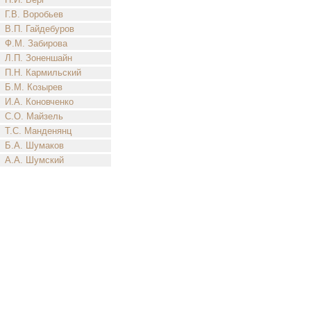
Г.В. Воробьев
В.П. Гайдебуров
Ф.М. Забирова
Л.П. Зоненшайн
П.Н. Кармильский
Б.М. Козырев
И.А. Коновченко
С.О. Майзель
Т.С. Манденянц
Б.А. Шумаков
А.А. Шумский