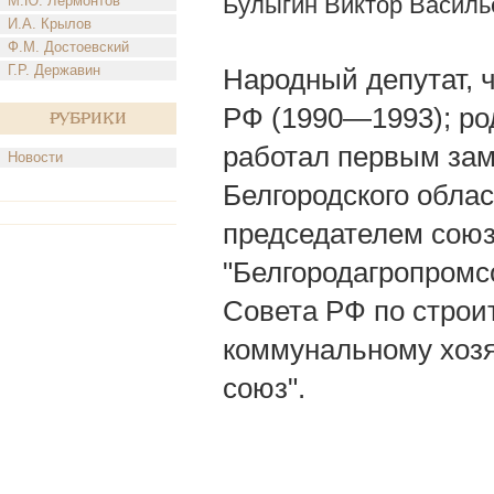
Булыгин Виктор Василь
М.Ю. Лермонтов
И.А. Крылов
Ф.М. Достоевский
Г.Р. Державин
Народный депутат, 
РФ (1990—1993); ро
Рубрики
работал первым зам
Новости
Белгородского облас
председателем сою
"Белгородагропромс
Совета РФ по строи
коммунальному хозя
союз".