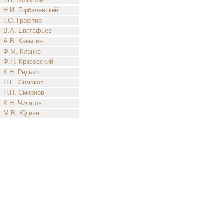
Н.И. Горбачевский
Г.О. Графтио
В.А. Евстафьев
А.В. Каныгин
Ф.М. Кланке
Ф.Н. Красовский
К.Н. Редько
Н.Е. Симаков
П.П. Смирнов
К.Н. Чичагов
М.В. Юдина