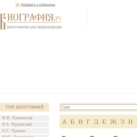
Добавить в избранное
Топ Биографий
М.В. Ломоносов
А
Б
В
Г
Д
Е
Ж
З
И
В.А. Жуковский
А.С. Пушкин