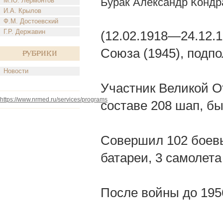
Бурак Александр Кондр
М.Ю. Лермонтов
И.А. Крылов
Ф.М. Достоевский
Г.Р. Державин
(12.02.1918—24.12.
Союза (1945), подпо
Рубрики
Новости
Участник Великой От
https://www.nrmed.ru/services/programs
составе 208 шап, б
Совершил 102 боевы
батареи, 3 самолета
После войны до 1956