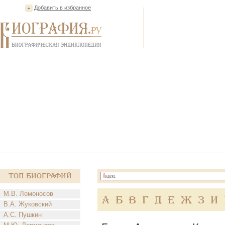
Добавить в избранное
Топ Биографий
М.В. Ломоносов
А
Б
В
Г
Д
Е
Ж
З
И
В.А. Жуковский
А.С. Пушкин