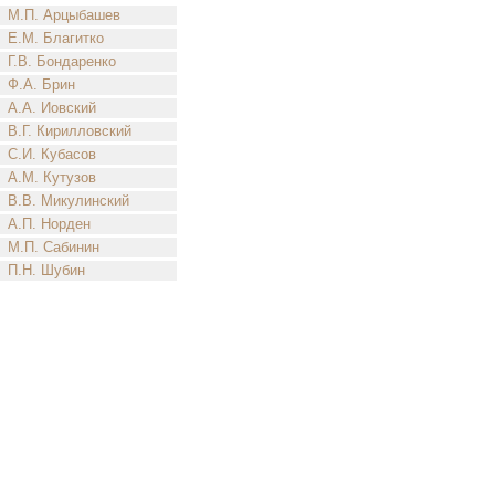
М.П. Арцыбашев
Е.М. Благитко
Г.В. Бондаренко
Ф.А. Брин
А.А. Иовский
В.Г. Кирилловский
С.И. Кубасов
А.М. Кутузов
В.В. Микулинский
А.П. Норден
М.П. Сабинин
П.Н. Шубин