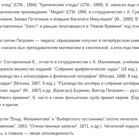
 этюд" (СПб., 1884); "Критические этюды" (СПб., 1888). Б. написал еще 
матические произведения: "Медея" (СПб. 1884, в сотрудничестве с А. Сув
княжне Забаве Путятишне и боярыне Василисе Микулишне" (М., 1890). В 1
аглавленных "Хвост" и раньше печатавшихся в "Новом Времени" под п
нстантин Петрович — педагог, образование получил в петербургском ун
 сначала был преподавателем математики в смоленской, а впоследстви
 г. Составленные Б., отчасти в сотрудничестве с A. Малининым, учебни
ержали множество изданий: "Собрание арифметических задач" (18 изд.);
Руководство к космографии и физической географии" (Москва, 1888, 8 изд
задач" (Москва, 1887, 8 изд.); "Руководство алгебры и собрание алгебраи
ких задач" (М., 1887) и др. {Брокгауз} Буренин, Виктор Петрович — русск
Нового времени", Б. часто в своих фельетонах грубо бранил евреев. {Ев
 и критик.
утки "Влад. Монументова" и "Выборгского пустынника" охотно печатали 
еменник", 1863, "Отечественные записки", 1871, и др.). Читателей подкуп
ы, а главное — явная оппозиционность.