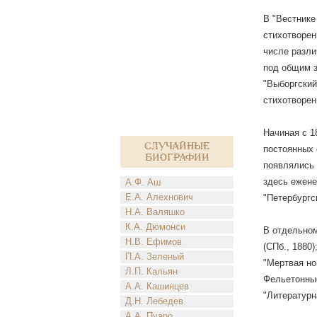
В "Вестнике
стихотворен
числе разли
под общим з
"Выборгский
стихотворен
Начиная с 1
Случайные
постоянных 
биографии
появлялись 
здесь ежене
А.Ф. Аш
Е.А. Алехнович
"Петербургс
Н.А. Валяшко
К.А. Дюмонси
В отдельном
Н.В. Ефимов
(СПб., 1880)
П.А. Зеленый
"Мертвая ног
Л.П. Кальян
Фельетонные
А.А. Кашинцев
"Литературн
Д.Н. Лебедев
А.А. Пуаро