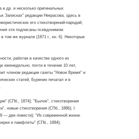
а и др. и несколько оригинальных
ых Записках" редакции Некрасова, здесь в
юмористических его стихотворений-пародий,
орения эти подписаны псевдонимом:
 том же журнале (1871 г., кн. 6). Некоторые
ности, работая в качестве одного из
е еженедельно, почти в течение 10 лет,
оит членом редакции газеты "Новое Время" и
ических статей, Буренин печатал и в
.
и" (СПб., 1874); "Былое", стихотворения
и", новые стихотворения (СПб., 1886); I.
889 — две повести); "Из современной жизни.
черки и памфлеты" (СПб., 1884);