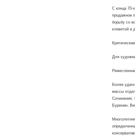
С конца 70-
продажное п
борьбу со в
клеветой и 
Критические
Для художес
Ремесленная
Более удачн
массы отдел
Сочинения, т
Буренин, Ви
Многолетняя
определенны
консерватив