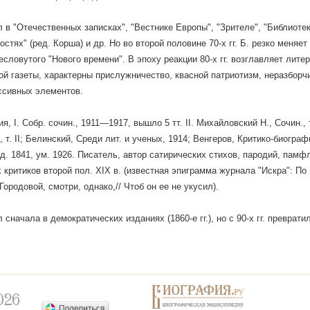
 в "Отечественных записках", "Вестнике Европы", "Зрителе", "Библиотек
стях" (ред. Коpша) и др. Но во второй половине 70-х гг. Б. резко меняет
есловутого "Нового времени". В эпоху реакции 80-х гг. возглавляет лите
той газеты, характерны прислужничество, квасной патриотизм, неразборч
ссивных элементов.
, I. Собр. сочин., 1911—1917, вышло 5 тт. II. Михайловский Н., Сочин., т
, т. II; Белинский, Среди лит. и ученых, 1914; Венгеров, Критико-биогра
д. 1841, ум. 1926. Писатель, автор сатирических стихов, пародий, памф
 критиков второй пол. XIX в. (известная эпиграмма журнала "Искра": По 
 Городовой, смотри, однако,// Чтоб он ее не укусил).
 сначала в демократических изданиях (1860-е гг.), но с 90-х гг. преврат
026