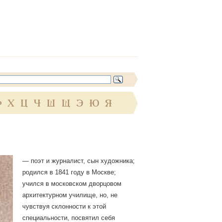
Ф
Х
Ц
Ч
Ш
Щ
Э
Ю
Я
— поэт и журналист, сын художника;
родился в 1841 году в Москве;
учился в московском дворцовом
архитектурном училище, но, не
чувствуя склонности к этой
специальности, посвятил себя