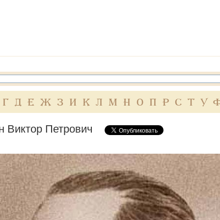
Г
Д
Е
Ж
З
И
К
Л
М
Н
О
П
Р
С
Т
У
н Виктор Петрович