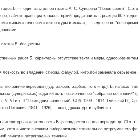
х годов Б. — один из столпов газеты А. С. Суворина "Новое время". С 
еро, наймит правящих классов, яркий представитель реакции 80-х годо
семи живыми течениями литературы и мысли, — ведет ее по-"нововремен
доносами.
 статьи Б. бесцветны.
твенных работ Б. характерны отсутствие такта и меры, однообразие тем
 ловкость во владении стихом, фабулой, интригой заменяла серьезное 
ы его ранние переводы (Гуд, Байрон, Барбье, Гюго и пр.). Б. написал т
ьных (суворинских) изданий есть незаконченное "собрание сочинений" (5 
т. V, VI и т. II "Последних сочинений", СПб, 1909—1914; Глинский В., Ср
ктор Петрович [1841—1926] — поэт, драматург и публицист.
 литературная деятельность Б. распадается на два периода: до 70-х гг.
м, хотя и чисто внешним либерализмом: язвительное остроумие его фе
ной печати и ретроградных течений.