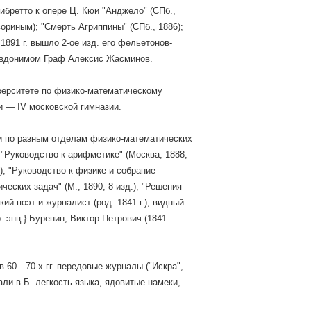
либретто к опере Ц. Кюи "Анджело" (СПб.,
ориным); "Смерть Агриппины" (СПб., 1886);
891 г. вышло 2-ое изд. его фельетонов-
севдонимом Граф Алексис Жасминов.
иверситете по физико-математическому
и — IV московской гимназии.
ки по разным отделам физико-математических
 "Руководство к арифметике" (Москва, 1888,
.); "Руководство к физике и собрание
ческих задач" (М., 1890, 8 изд.); "Решения
ий поэт и журналист (род. 1841 г.); видный
р. энц.} Буренин, Виктор Петрович (1841—
в 60—70-х гг. передовые журналы ("Искра",
али в Б. легкость языка, ядовитые намеки,