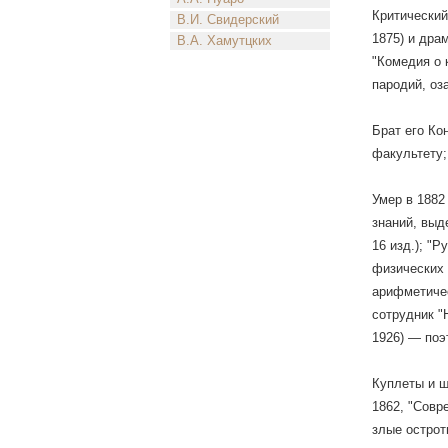
Критический
В.И. Свидерский
1875) и дра
В.А. Хамутцких
"Комедия о 
пародий, оз
Брат его Ко
факультету;
Умер в 1882
знаний, выд
16 изд.); "
физических 
арифметичес
сотрудник "
1926) — поэт
Куплеты и ш
1862, "Совр
злые острот