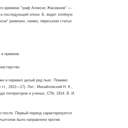
этого времени "граф Алексис Жасминов" —
в и последующей эпохи. Б. ведет злобную
ски" развязно, лживо, пересыпая статьи
 и приемов.
мастерство.
акже и перевел целый ряд пьес. Помимо
тт., 1912—17). Лит.: Михайловский Н. К.,
еди литераторов и ученых, СПб, 1914. В. И.
 и после. Первый период характеризуется
льетонов было направлено против