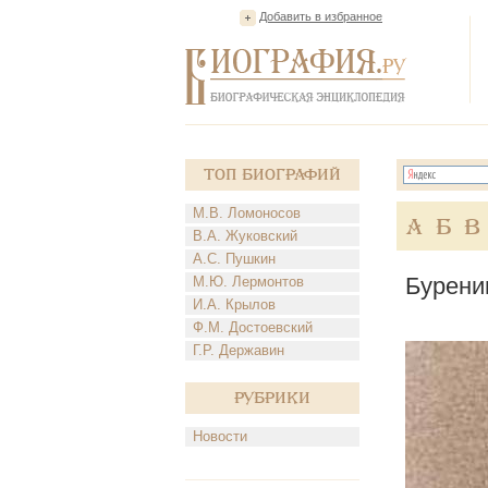
Добавить в избранное
Топ Биографий
М.В. Ломоносов
А
Б
В
В.А. Жуковский
А.С. Пушкин
Бурени
М.Ю. Лермонтов
И.А. Крылов
Ф.М. Достоевский
Г.Р. Державин
Рубрики
Новости