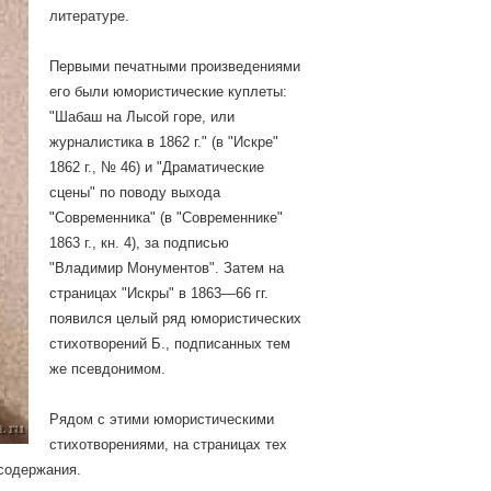
литературе.
Первыми печатными произведениями
его были юмористические куплеты:
"Шабаш на Лысой горе, или
журналистика в 1862 г." (в "Искре"
1862 г., № 46) и "Драматические
сцены" по поводу выхода
"Современника" (в "Современнике"
1863 г., кн. 4), за подписью
"Владимир Монументов". Затем на
страницах "Искры" в 1863—66 гг.
появился целый ряд юмористических
стихотворений Б., подписанных тем
же псевдонимом.
Рядом с этими юмористическими
стихотворениями, на страницах тех
 содержания.