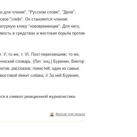
е для чтения", "Русском слове", "Деле",
 свое "credo". Он становится членом
ратурную клику "нововременцев". Для него,
ивость в средствах и жестокая борьба против
. У; то же, т. VI, Поэт-пересмешник; то же,
фический словарь. {Лит. энц.} Буренин, Виктор
летов, рассказов, повестей; один из самых
мостовой бежит собака, // За ней Буренин,
ился в символ реакционной журналистики.
Версия для печати