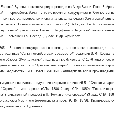
 Европы" Буренин поместил ряд переводов из А. де Виньи, Гюго, Байрон
ий — переработок былин. В то же время он сотрудничал в "Отечественн
чных пьес Б., переводных и оригинальных, напечатан был и целый ряд 
аглавием: "Военно-поэтические отголоски" (1871 г., кн. 1 и 3). Стихотв
 пустынник", равно как и "Песнь о Педефиле и Педемахе", напечатанные в
ия Б. помещены в "Беседе", "Деле" и др. журналах.
865 г., Б. стал преимущественно посвящать свое время газетной деятель
сотрудников "Санкт-петербургских Ведомостей" редакции В. Ф. Корша, гд
его обзоры "Журналистики", подписанные буквою Z. С 1876 года он сост
дельно печатает свои "Критические очерки". Кроме стихотворений и крит
ких Ведомостях", и в "Новом Времени" беллетристические произведения
 издании появились следующие сборники сочинений Б.: "Очерки и пароди
; "Стрелы", стихотворения (СПб., 1880; 2 изд., СПб., 1889); "Песни и шарж
а" (таинственный процесс) и II. "Роман в Кисловодске" (3 изд., СПб., 1
 рассказы Маститого Беллетриста и проч." (СПб., 1879); "Критические о
ая деятельность Тургенева.