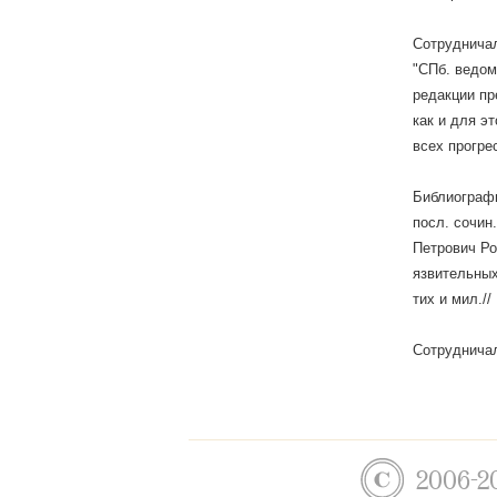
Сотрудничал
"СПб. ведомо
редакции пр
как и для э
всех прогре
Библиография
посл. сочин.
Петрович Ро
язвительных
тих и мил.//
Сотрудничал
2006-2