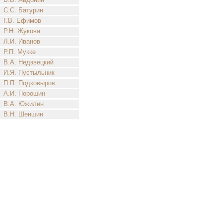
С.С. Батурин
Г.В. Ефимов
Р.Н. Жукова
Л.И. Иванов
Р.П. Мукке
В.А. Недзвецкий
И.Я. Пустыльник
П.П. Подковыров
А.И. Порошин
В.А. Южилин
В.Н. Шеншин