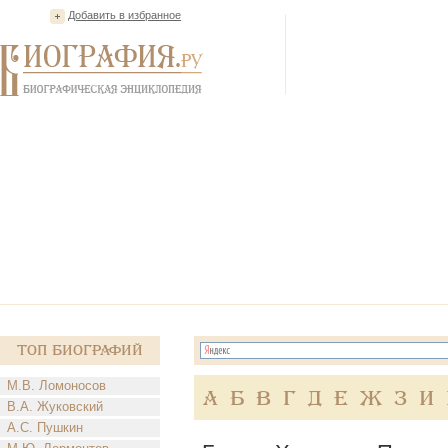
Добавить в избранное
Топ Биографий
М.В. Ломоносов
А
Б
В
Г
Д
Е
Ж
З
И
В.А. Жуковский
А.С. Пушкин