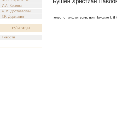
Бушен Христиан Павлов
М.Ю. Лермонтов
И.А. Крылов
Ф.М. Достоевский
Г.Р. Державин
генер. от инфантерии, при Николае I. {
Рубрики
Новости