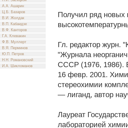
А.А. Ашарин
Ц.Б. Базаров
Получил ряд новых к
В.И. Жолдак
высокотемпературн
В.П. Кабаидзе
В.Ф. Канторов
Г.А. Клевакин
Ф.В. Муллерт
Гл. редактор журн.
В.Я. Перминов
"Журнала неорганич
Ю.П. Петров
Н.Н. Романовский
СССР (1976, 1986). 
И.А. Шикломанов
16 февр. 2001. Хими
стереохимии компле
— лиганд, автор нау
Лауреат Государств
лабораторией хими