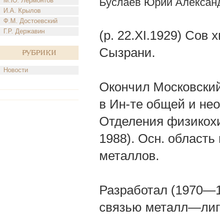
Буслаев Юрий Алексан
М.Ю. Лермонтов
И.А. Крылов
Ф.М. Достоевский
Г.Р. Державин
(р. 22.XI.1929) Сов 
Сызрани.
Рубрики
Новости
Окончил Московский 
в Ин-те общей и не
Отделения физикохи
1988). Осн. област
металлов.
Разработал (1970—1
связью металл—лиг