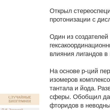
Открыл стереоспеци
протонизации с дис
Один из создателей
гексакоординационн
влияния лигандов в
На основе р-ций пе
изомеров комплексо
тантала и йода. Ра
сферы. Обобщил да
Случайные
биографии
фторидов в неводны
П.И. Засецкой