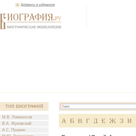
Добавить в избранное
Топ Биографий
М.В. Ломоносов
А
Б
В
Г
Д
Е
Ж
З
И
В.А. Жуковский
А.С. Пушкин