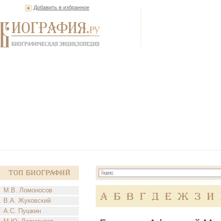
Добавить в избранное
Топ Биографий
М.В. Ломоносов
А
Б
В
Г
Д
Е
Ж
З
И
В.А. Жуковский
А.С. Пушкин