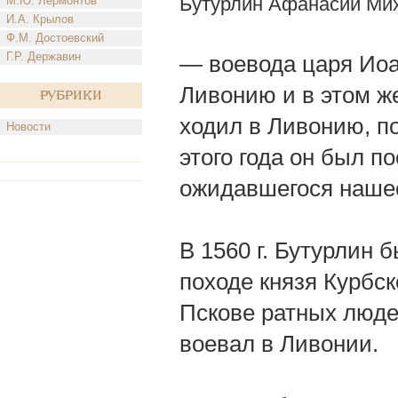
Бутурлин Афанасий Ми
М.Ю. Лермонтов
И.А. Крылов
Ф.М. Достоевский
Г.Р. Державин
— воевода царя Иоан
Ливонию и в этом же
Рубрики
ходил в Ливонию, по
Новости
этого года он был п
ожидавшегося наше
В 1560 г. Бутурлин 
походе князя Курбск
Пскове ратных людей
воевал в Ливонии.