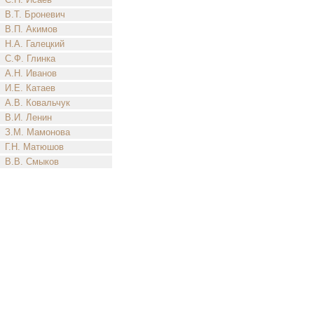
В.Т. Броневич
В.П. Акимов
Н.А. Галецкий
С.Ф. Глинка
А.Н. Иванов
И.Е. Катаев
А.В. Ковальчук
В.И. Ленин
З.М. Мамонова
Г.Н. Матюшов
В.В. Смыков