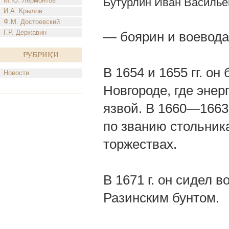
Бутурлин Иван Василье
М.Ю. Лермонтов
И.А. Крылов
Ф.М. Достоевский
Г.Р. Державин
— боярин и воевода
Рубрики
В 1654 и 1655 гг. о
Новости
Новгороде, где энер
язвой. В 1660—1663 
по званию стольник
торжествах.
В 1671 г. он сидел 
Разинским бунтом.