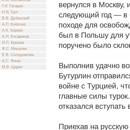
вернулся в Москву, 
Г.И. Гагарин
Н.Я. Грот
следующий год — в б
В.В. Дубянский
походе для освобожд
А.П. Кобелев
А.К. Корево
был в Польшу для у
А.Н. Косариков
И.П. Крешев
поручено было склон
Ф.С. Михалев
Е.В. Солодникова
А.С. Фенш
Выполнив удачно воз
М.В. Цирин
Бутурлин отправилс
войне с Турцией, чт
главные силы турок.
отказался вступать 
Приехав на русскую 