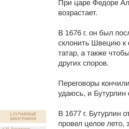
При царе Федоре Ал
возрастает.
В 1676 г. он был по
склонить Швецию к 
татар, а также чтоб
других споров.
Переговоры кончили
удаюсь, и Бутурлин 
В 1677 г. Бутурлин 
Случайные
биографии
провел целое лето,
А.М. Богомолов