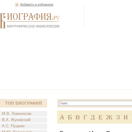
Добавить в избранное
Топ Биографий
М.В. Ломоносов
А
Б
В
Г
Д
Е
Ж
З
И
В.А. Жуковский
А.С. Пушкин