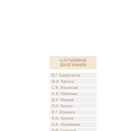
Случайные
биографии
В.Г. Бикбулатов
М.И. Броссе
С.В. Васильев
Б.А. Гейнеман
В.И. Иванов
П.Н. Квитко
В.Г. Мошняга
А.Н. Орехов
А.А. Полежаева
И.В. Смирнов