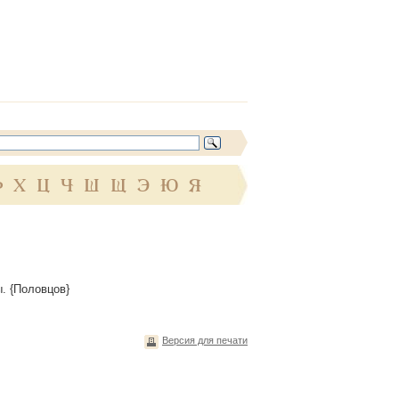
Ф
Х
Ц
Ч
Ш
Щ
Э
Ю
Я
. {Половцов}
Версия для печати