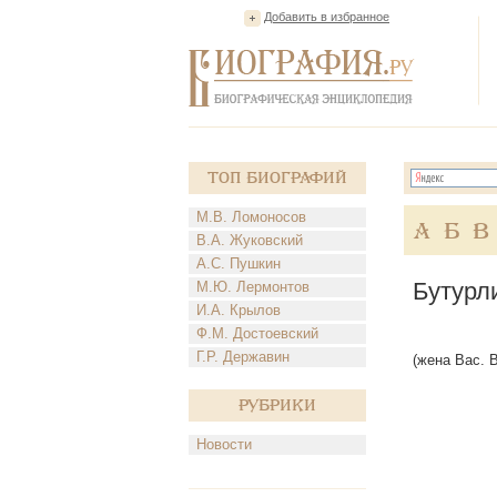
Добавить в избранное
Топ Биографий
М.В. Ломоносов
А
Б
В
В.А. Жуковский
А.С. Пушкин
Бутурл
М.Ю. Лермонтов
И.А. Крылов
Ф.М. Достоевский
Г.Р. Державин
(жена Вас. 
Рубрики
Новости