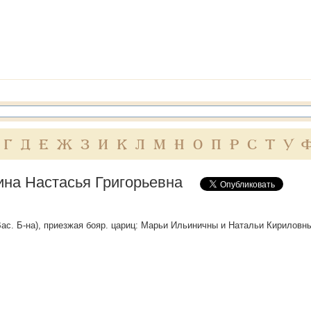
Г
Д
Е
Ж
З
И
К
Л
М
Н
О
П
Р
С
Т
У
ина Настасья Григорьевна
Вас. Б-на), приезжая бояр. цариц: Марьи Ильиничны и Натальи Кириловны