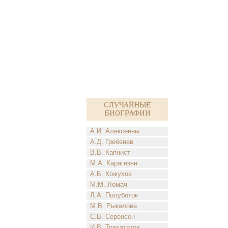
Случайные
биографии
А.И. Алексеевы
А.Д. Гребенев
В.В. Капнист
М.А. Карагезян
А.Б. Кожухов
М.М. Ломач
Л.А. Полуботок
М.В. Рыкалова
С.В. Серенсен
И.В. Трахататов