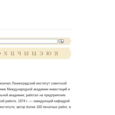
Ф
Х
Ц
Ч
Ш
Щ
Э
Ю
Я
окончил Ленинградский институт советской
адемик Международной академии инвестиций и
льной академии; работал на предприятиях
ской работе, 1974 г. — заведующий кафедрой
ституте; автор более 160 печатных работ, в