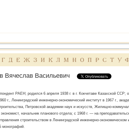
Г
Д
Е
Ж
З
И
К
Л
М
Н
О
П
Р
С
Т
У
в Вячеслав Васильевич
пондент РАЕН; родился 6 апреля 1938 г. в г. Кокчетаве Казахской ССР; 
1960 г., Ленинградский инженерно-экономический институт в 1967 г., ак
троительства, Петровской академии наук и искусств, Жилищно-коммуна
 экономист, начальник планового отдела; с 1968 г. — на преподаватель
управления строительством в Ленинградской инженерно-экономическом ин
5 монографий.