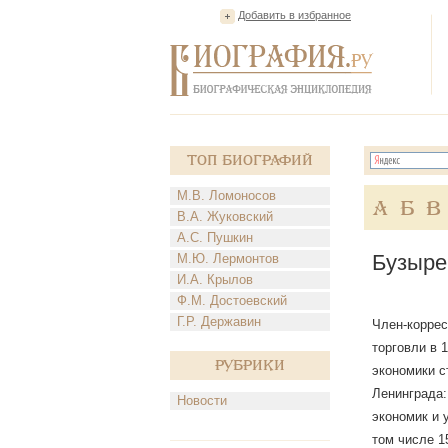
Добавить в избранное
Топ Биографий
М.В. Ломоносов
А
Б
В
В.А. Жуковский
А.С. Пушкин
Бузыре
М.Ю. Лермонтов
И.А. Крылов
Ф.М. Достоевский
Г.Р. Державин
Член-коррес
торговли в 
Рубрики
экономики с
Ленинграда:
Новости
экономик и 
том числе 1