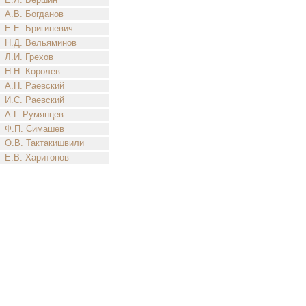
А.В. Богданов
Е.Е. Бригиневич
Н.Д. Вельяминов
Л.И. Грехов
Н.Н. Королев
А.Н. Раевский
И.С. Раевский
А.Г. Румянцев
Ф.П. Симашев
О.В. Тактакишвили
Е.В. Харитонов