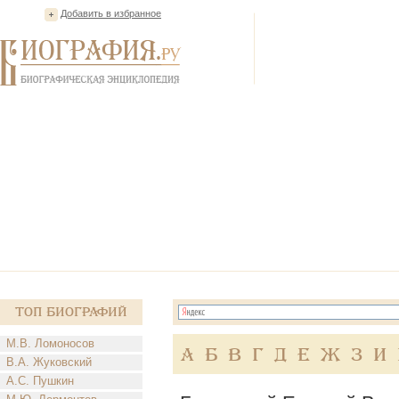
Добавить в избранное
Топ Биографий
М.В. Ломоносов
А
Б
В
Г
Д
Е
Ж
З
И
В.А. Жуковский
А.С. Пушкин