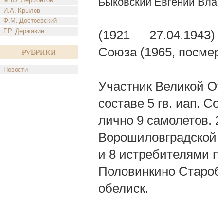
Быковский Евгений Вла
М.Ю. Лермонтов
И.А. Крылов
Ф.М. Достоевский
Г.Р. Державин
(1921 — 27.04.1943)
Союза (1965, посме
Рубрики
Новости
Участник Великой От
составе 5 гв. иап. 
лично 9 самолетов. 2
Ворошиловградской 
и 8 истребителями п
Половинкино Староб
обелиск.