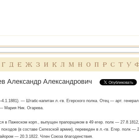
Г
Д
Е
Ж
З
И
К
Л
М
Н
О
П
Р
С
Т
У
в Александр Александрович
—4.1.1881). — Штабс-капитан л.-гв. Егерского полка. Отец — арт. генер
 — Мария Ник. Огарева.
я в Пажеском корп., выпущен прапорщиком в 49 егер. полк — 27.8.1812
 походов (в составе Силезской армии), переведен в л.-гв. Егер. полк — 2
майором — 20.3.1822. Член Союза благоденствия.