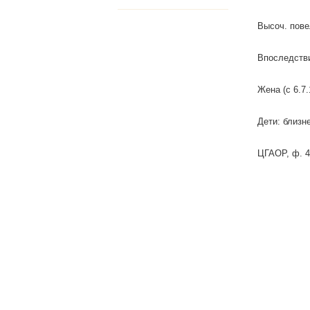
Высоч. пове
Впоследств
Жена (с 6.7
Дети: близн
ЦГАОР, ф. 48