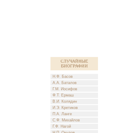
Случайные
биографии
Н.Ф. Басов
А.А. Баталов
Г.М. Иосифов
Ф.Т. Ермаш
В.И. Колядин
И.Э. Кретиков
П.А. Ланге
С.Ф. Михайлов
Г.Ф. Нагой
Н.П. Окулов