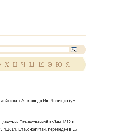
Ф
Х
Ц
Ч
Ш
Щ
Э
Ю
Я
ал-лейтенант Александр Ив. Челищев (ум.
, участник Отечественной войны 1812 и
5.4.1814, штабс-капитан, переведен в 16