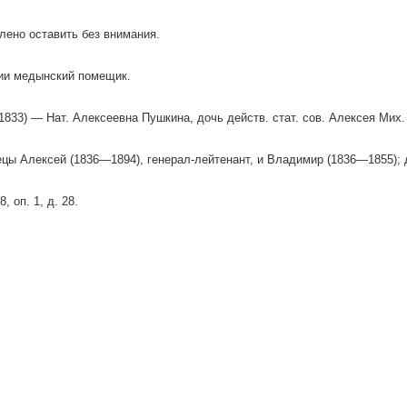
лено оставить без внимания.
ии медынский помещик.
.1833) — Нат. Алексеевна Пушкина, дочь действ. стат. сов. Алексея Мих
ецы Алексей (1836—1894), генерал-лейтенант, и Владимир (1836—1855); 
, оп. 1, д. 28.