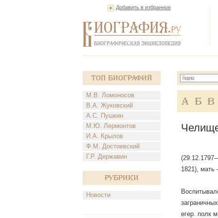
Добавить в избранное
Топ Биографий
М.В. Ломоносов
А
Б
В
В.А. Жуковский
А.С. Пушкин
Челище
М.Ю. Лермонтов
И.А. Крылов
Ф.М. Достоевский
Г.Р. Державин
(29.12.1797
1821), мать
Рубрики
Воспитывалс
Новости
заграничных
егер. полк 