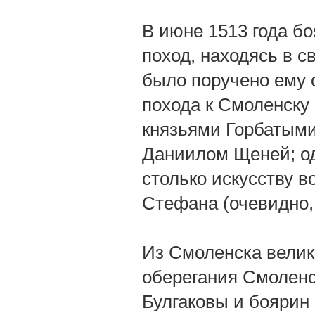
В июне 1513 года б
поход, находясь в с
было поручено ему о
похода к Смоленску
князьями Горбатыми
Даниилом Щеней; од
столько искусству в
Стефана (очевидно,
Из Смоленска велики
оберегания Смоленс
Булгаковы и боярин