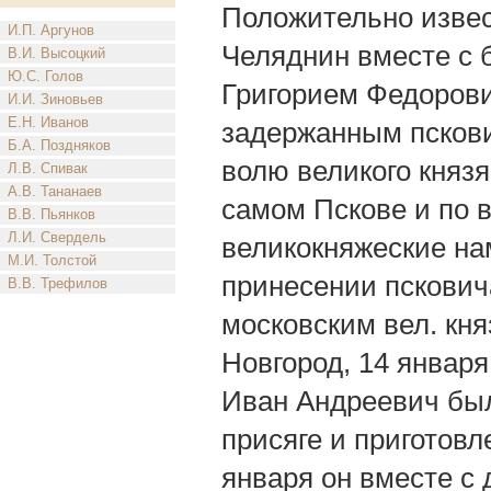
Положительно извес
И.П. Аргунов
Челяднин вместе с 
В.И. Высоцкий
Ю.С. Голов
Григорием Федоров
И.И. Зиновьев
Е.Н. Иванов
задержанным пскови
Б.А. Поздняков
волю великого князя
Л.В. Спивак
А.В. Тананаев
самом Пскове и по 
В.В. Пьянков
Л.И. Свердель
великокняжеские нам
М.И. Толстой
принесении пскович
В.В. Трефилов
московским вел. кня
Новгород, 14 января
Иван Андреевич был
присяге и приготовле
января он вместе с