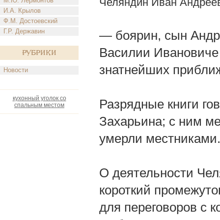
Челяндин Иван Андрее
М.Ю. Лермонтов
И.А. Крылов
Ф.М. Достоевский
Г.Р. Державин
— боярин, сын Андр
Василии Ивановиче
Рубрики
знатнейших приближ
Новости
кухонный уголок со
Разрядные книги гов
спальным местом
Захарьина; с ним м
умерли местниками
О деятельности Чел
короткий промежуток
для переговоров с к