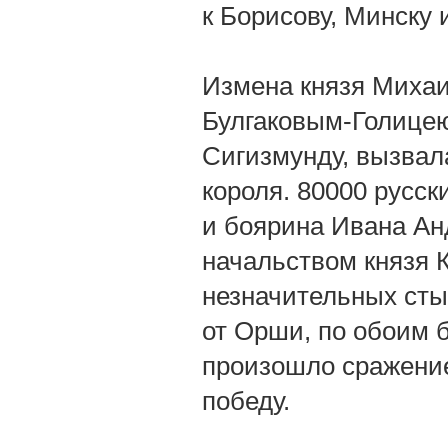
к Борисову, Минску 
Измена князя Михаи
Булгаковым-Голицею
Сигизмунду, вызвал
короля. 80000 русск
и боярина Ивана Ан
начальством князя 
незначительных стыч
от Орши, по обоим б
произошло сражение
победу.