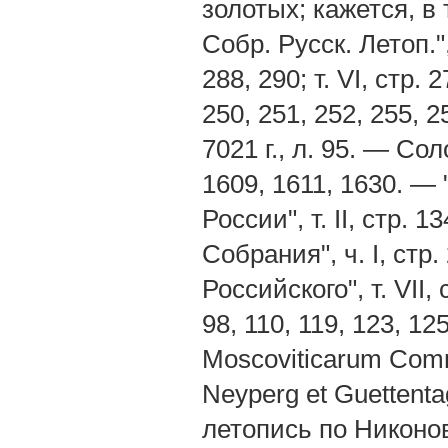
золотых; кажется, в
Собр. Русск. Летоп.", т
288, 290; т. VI, стр. 2
250, 251, 252, 255, 
7021 г., л. 95. — Сол
1609, 1611, 1630. —
России", т. II, стр.
Собрания", ч. І, стр
Российского", т. VII, 
98, 110, 119, 123, 12
Moscoviticarum Comme
Neyperg et Guettenta
летопись по Никонов