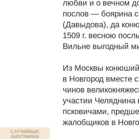
любви и о вечном до
послов — боярина с
(Давыдова), да кон
1509 г. весною посл
Вильне выгодный ми
Из Москвы конюший 
в Новгород вместе 
чинов великокняжеск
участии Челяднина в
псковичами, предш
жалобщиков в Новго
Случайные
биографии