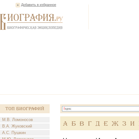
Добавить в избранное
Топ Биографий
М.В. Ломоносов
А
Б
В
Г
Д
Е
Ж
З
И
В.А. Жуковский
А.С. Пушкин