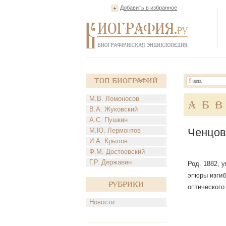
Добавить в избранное
Топ Биографий
М.В. Ломоносов
А
Б
В
В.А. Жуковский
А.С. Пушкин
Ченцов
М.Ю. Лермонтов
И.А. Крылов
Ф.М. Достоевский
Г.Р. Державин
Род. 1882, 
эпюры изгиб
Рубрики
оптического
Новости