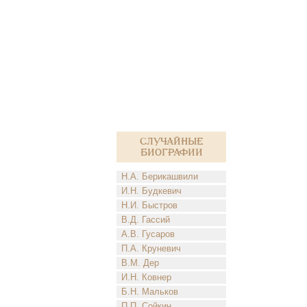
Случайные
биографии
Н.А. Берикашвили
И.Н. Будкевич
Н.И. Быстров
В.Д. Гассий
А.В. Гусаров
П.А. Круневич
В.М. Дер
И.Н. Ковнер
Б.Н. Мальков
П.П. Сойкин