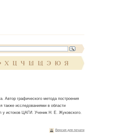
Ф
Х
Ц
Ч
Ш
Щ
Э
Ю
Я
та. Автор графического метода построения
ся также исследованиями в области
 у истоков ЦАГИ. Ученик Н. Е. Жуковского.
Версия для печати