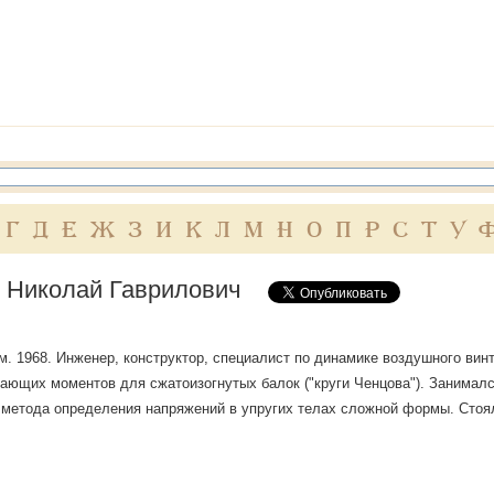
Г
Д
Е
Ж
З
И
К
Л
М
Н
О
П
Р
С
Т
У
 Николай Гаврилович
ум. 1968. Инженер, конструктор, специалист по динамике воздушного вин
ающих моментов для сжатоизогнутых балок ("круги Ченцова"). Занимал
 метода определения напряжений в упругих телах сложной формы. Стоял