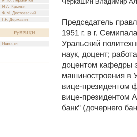
Черкашин Владимир Ал
М.Ю. Лермонтов
И.А. Крылов
Ф.М. Достоевский
Г.Р. Державин
Председатель правле
1951 г. в г. Семипал
Рубрики
Уральский политехн
Новости
наук, доцент; рабо
доцентом кафедры э
машиностроения в У
вице-президентом ф
вице-президентом А
банк" (дочернего ба