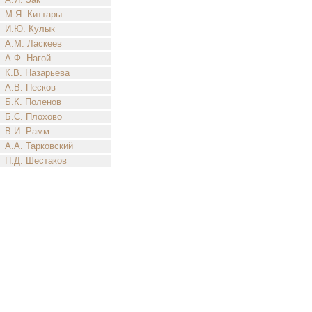
М.Я. Киттары
И.Ю. Кулык
А.М. Ласкеев
А.Ф. Нагой
К.В. Назарьева
А.В. Песков
Б.К. Поленов
Б.С. Плохово
В.И. Рамм
А.А. Тарковский
П.Д. Шестаков