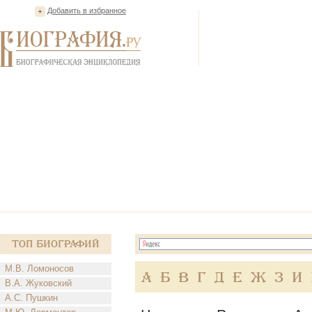
Добавить в избранное
Топ Биографий
М.В. Ломоносов
А
Б
В
Г
Д
Е
Ж
З
И
В.А. Жуковский
А.С. Пушкин