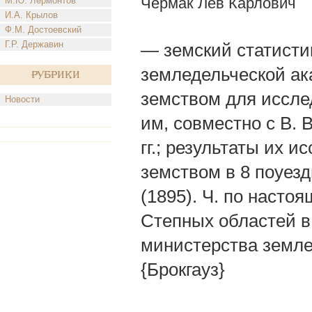
Чермак Лев Карлович
М.Ю. Лермонтов
И.А. Крылов
Ф.М. Достоевский
Г.Р. Державин
— земский статистик
земледельческой ак
Рубрики
земством для иссле
Новости
им, совместно с В.
гг.; результаты их 
земством в 8 поуез
(1895). Ч. по насто
Степных областей в
министерства земле
{Брокгауз}