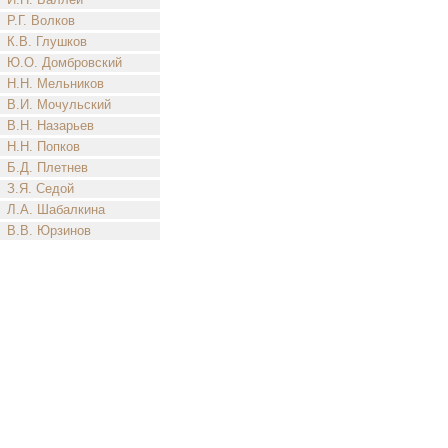
Р.Г. Волков
К.В. Глушков
Ю.О. Домбровский
Н.Н. Мельников
В.И. Мочульский
В.Н. Назарьев
Н.Н. Попков
Б.Д. Плетнев
З.Я. Седой
Л.А. Шабалкина
В.В. Юрзинов