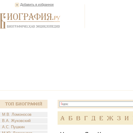
Добавить в избранное
Топ Биографий
М.В. Ломоносов
А
Б
В
Г
Д
Е
Ж
З
И
В.А. Жуковский
А.С. Пушкин