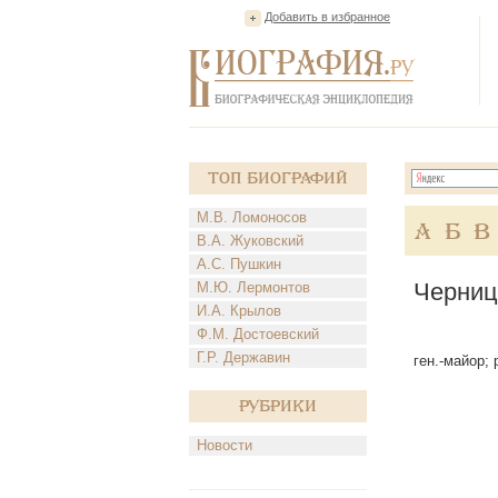
Добавить в избранное
Топ Биографий
М.В. Ломоносов
А
Б
В
В.А. Жуковский
А.С. Пушкин
Черниц
М.Ю. Лермонтов
И.А. Крылов
Ф.М. Достоевский
Г.Р. Державин
ген.-майор; 
Рубрики
Новости