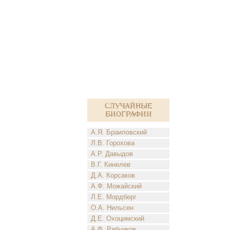
Случайные
биографии
А.Я. Браиловский
Л.В. Горохова
А.Р. Давыдов
В.Г. Кинелев
Д.А. Корсаков
А.Ф. Можайский
Л.Е. Мордберг
О.А. Нильсен
Д.Е. Охоцимский
А.Ф. Рябчиков