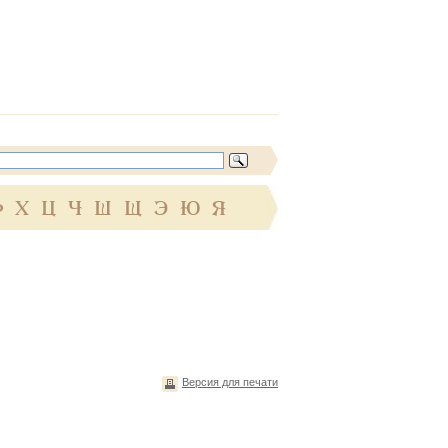
Ф
Х
Ц
Ч
Ш
Щ
Э
Ю
Я
Версия для печати