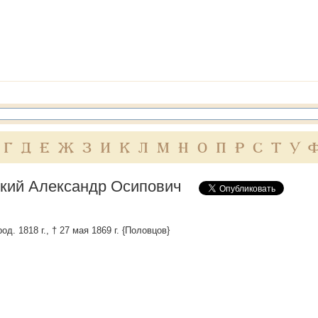
Г
Д
Е
Ж
З
И
К
Л
М
Н
О
П
Р
С
Т
У
кий Александр Осипович
род. 1818 г., † 27 мая 1869 г. {Половцов}