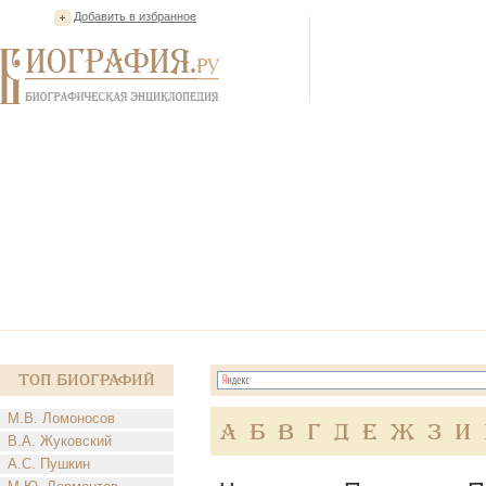
Добавить в избранное
Топ Биографий
М.В. Ломоносов
А
Б
В
Г
Д
Е
Ж
З
И
В.А. Жуковский
А.С. Пушкин