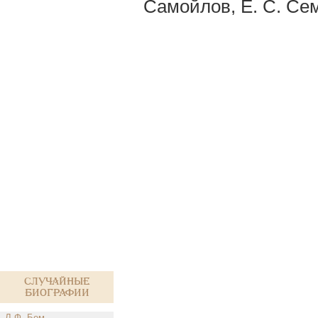
Самойлов, Е. С. Сем
Случайные
биографии
Л.Ф. Бем