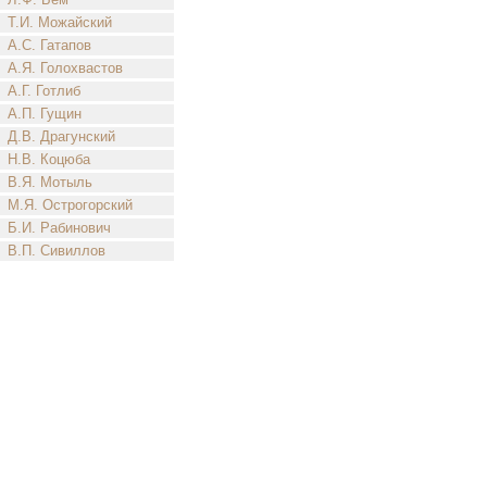
Т.И. Можайский
А.С. Гатапов
А.Я. Голохвастов
А.Г. Готлиб
А.П. Гущин
Д.В. Драгунский
Н.В. Коцюба
В.Я. Мотыль
М.Я. Острогорский
Б.И. Рабинович
В.П. Сивиллов