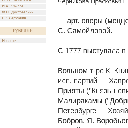
Черникова Прасковья П
М.Ю. Лермонтов
И.А. Крылов
Ф.М. Достоевский
Г.Р. Державин
— арт. оперы (мецц
С. Самойловой.
Рубрики
Новости
С 1777 выступала в 
Вольном т-ре К. Кни
исп. партий — Хавро
Прияты ("Князь-нев
Малиракамы ("Добры
Петербурге — Хозяйк
Бобров, Я. Воробьев