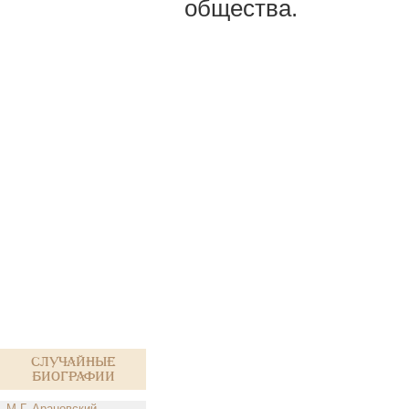
общества.
Случайные
биографии
М.Г. Арановский