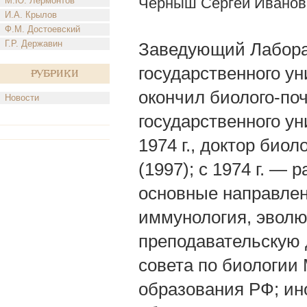
Черныш Сергей Иванов
М.Ю. Лермонтов
И.А. Крылов
Ф.М. Достоевский
Г.Р. Державин
Заведующий Лаборат
государственного уни
Рубрики
окончил биолого-по
Новости
государственного ун
1974 г., доктор био
(1997); с 1974 г. —
основные направлен
иммунология, эволю
преподавательскую 
совета по биологии
образования РФ; ин