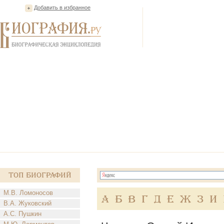
Добавить в избранное
Топ Биографий
М.В. Ломоносов
А
Б
В
Г
Д
Е
Ж
З
И
В.А. Жуковский
А.С. Пушкин