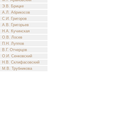
Э.В. Брицке
А.Л. Абрикосов
С.И. Григоров
А.В. Григорьев
Н.А. Кучинская
О.В. Лосев
П.Н. Луппов
В.Г. Отчерцов
О.И. Сенковский
Н.В. Склифасовский
М.В. Трубникова