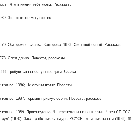
прозы: Что в имени тебе моем. Рассказы.
969; Золотые холмы детства.
970; Осторожно, сказка! Кемерово, 1973; Свет мой ясный. Рассказы.
978; След добра. Повести, рассказы.
983; Требуются непослушные дети. Сказка.
 изд-во, 1986; Не спугни птицу. Повести.
 изд-во, 1987; Горький привкус осени. Повесть, рассказы.
 изд-во, 1989. Произведения Ч. переведены на вент. язык. Член СП ССС
труд" (1970). Засл. работник культуры РСФСР, отличник печати (1978). 