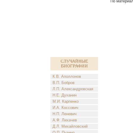
По материал
Случайные
биографии
К.В. Аполлонов
В.П. Бобров
Л.П. Александровская
Н.Е. Духанин
М.И. Карпенко
И.А. Коссович
Н.П. Леневич
А.Ф. Лихачев
Д.Л. Михайловский
О.П. Пузино