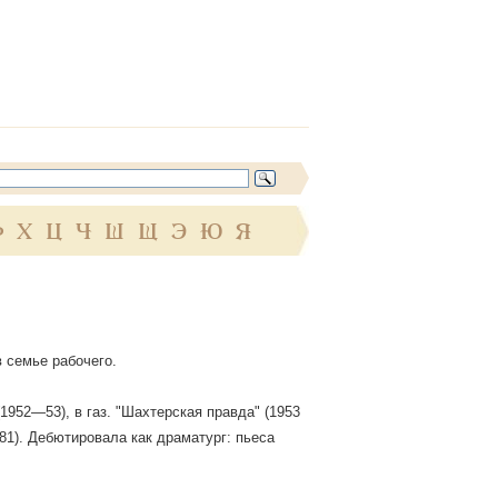
Ф
Х
Ц
Ч
Ш
Щ
Э
Ю
Я
в семье рабочего.
952—53), в газ. "Шахтерская правда" (1953
81). Дебютировала как драматург: пьеса