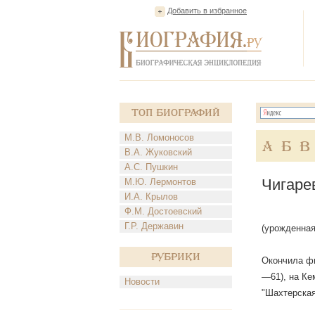
Добавить в избранное
Топ Биографий
М.В. Ломоносов
А
Б
В
В.А. Жуковский
А.С. Пушкин
Чигаре
М.Ю. Лермонтов
И.А. Крылов
Ф.М. Достоевский
Г.Р. Державин
(урожденная 
Рубрики
Окончила фи
—61), на Ке
Новости
"Шахтерская