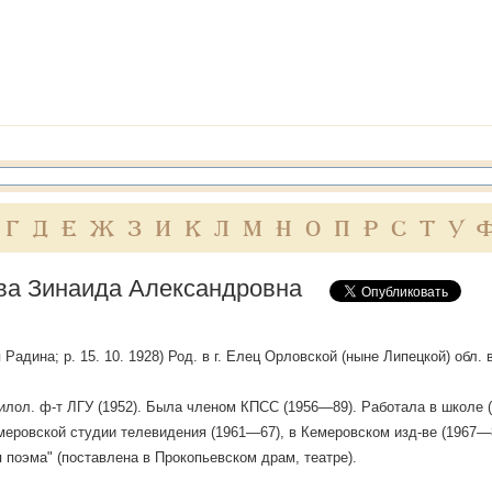
Г
Д
Е
Ж
З
И
К
Л
М
Н
О
П
Р
С
Т
У
ва Зинаида Александровна
Радина; р. 15. 10. 1928) Род. в г. Елец Орловской (ныне Липецкой) обл. 
лол. ф-т ЛГУ (1952). Была членом КПСС (1956—89). Работала в школе (1
меровской студии телевидения (1961—67), в Кемеровском изд-ве (1967—
 поэма" (поставлена в Прокопьевском драм, театре).