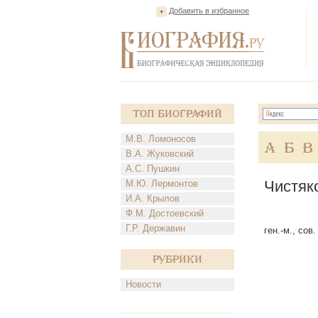
Добавить в избранное
Топ Биографий
М.В. Ломоносов
А
Б
В
В.А. Жуковский
А.С. Пушкин
Чистяк
М.Ю. Лермонтов
И.А. Крылов
Ф.М. Достоевский
Г.Р. Державин
ген.-м., сов
Рубрики
Новости