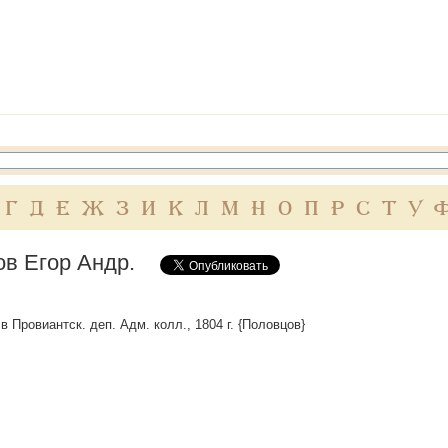
Г
Д
Е
Ж
З
И
К
Л
М
Н
О
П
Р
С
Т
У
ов Егор Андр.
. в Провиантск. деп. Адм. колл., 1804 г. {Половцов}