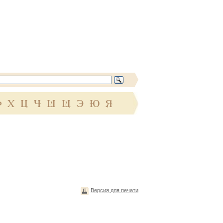
Ф
Х
Ц
Ч
Ш
Щ
Э
Ю
Я
Версия для печати