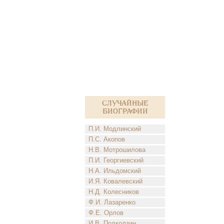
Случайные
биографии
П.И. Модлинский
П.С. Акопов
Н.В. Мотрошилова
П.И. Георгиевский
Н.А. Ильдомский
И.Я. Ковалевский
Н.Д. Колесников
Ф.И. Лазаренко
Ф.Е. Орлов
И.В. Подколзин