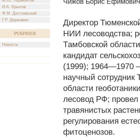
Чижов Борис Ефимович
М.Ю. Лермонтов
И.А. Крылов
Ф.М. Достоевский
Г.Р. Державин
Директор Тюменской
НИИ лесоводства; ро
Рубрики
Тамбовской области;
Новости
кандидат сельскохо
(1999); 1964—1970 
научный сотрудник 
области геоботаники
лесовод РФ; провел
травянистых растен
регулирования есте
фитоценозов.