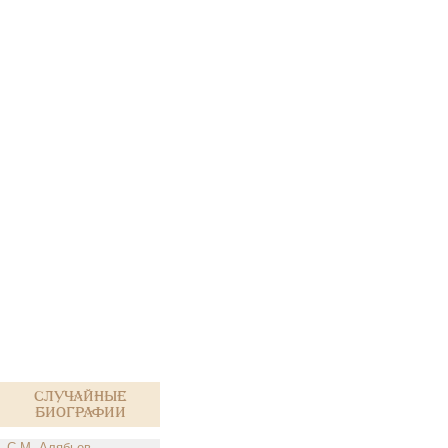
Случайные
биографии
С.М. Алябьев