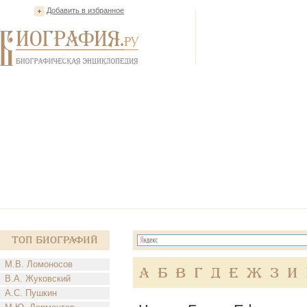
Добавить в избранное
Топ Биографий
М.В. Ломоносов
А
Б
В
Г
Д
Е
Ж
З
И
В.А. Жуковский
А.С. Пушкин