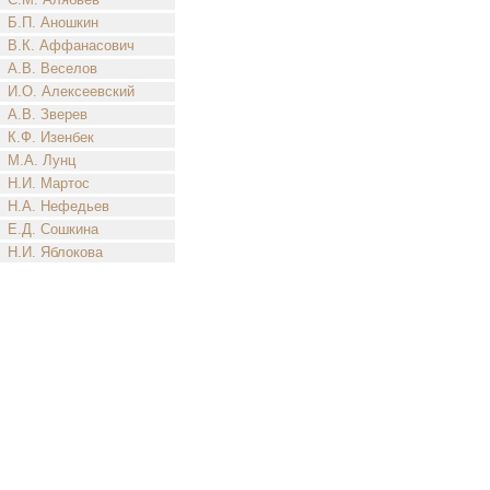
Б.П. Аношкин
В.К. Аффанасович
А.В. Веселов
И.О. Алексеевский
А.В. Зверев
К.Ф. Изенбек
М.А. Лунц
Н.И. Мартос
Н.А. Нефедьев
Е.Д. Сошкина
Н.И. Яблокова