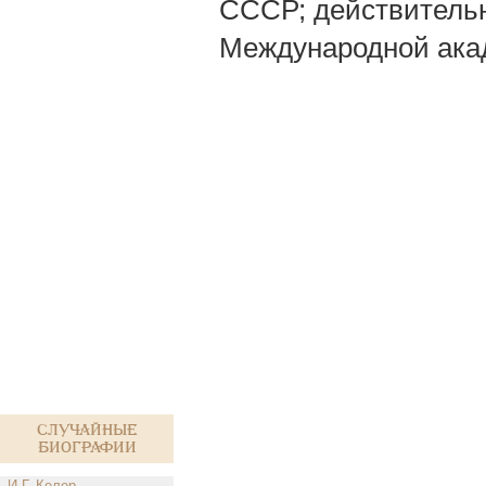
СССР; действительн
Международной акад
Случайные
биографии
И.Г. Келер