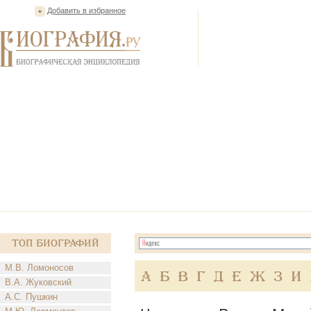
Добавить в избранное
Топ Биографий
М.В. Ломоносов
А
Б
В
Г
Д
Е
Ж
З
И
В.А. Жуковский
А.С. Пушкин