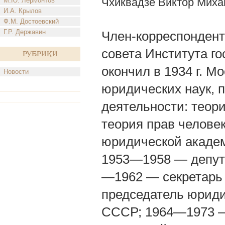
Чхиквадзе Виктор Миха
М.Ю. Лермонтов
И.А. Крылов
Ф.М. Достоевский
Г.Р. Державин
Член-корреспондент 
совета Института го
Рубрики
окончил в 1934 г. М
Новости
юридических наук, 
деятельности: теори
теория прав челове
юридической академ
1953—1958 — депута
—1962 — секретарь
председатель юриди
СССР; 1964—1973 — 