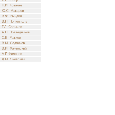
П.И. Ковалев
Ю.С. Макаров
В.Ф. Рындин
В.П. Поггенполь
Г.Л. Сарычев
А.Н. Праведников
С.В. Рожков
В.М. Садчиков
В.И. Фаминский
А.Г. Филонов
Д.М. Яновский