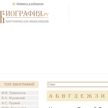
Добавить в избранное
Топ Биографий
М.В. Ломоносов
А
Б
В
Г
Д
Е
Ж
З
И
В.А. Жуковский
А.С. Пушкин