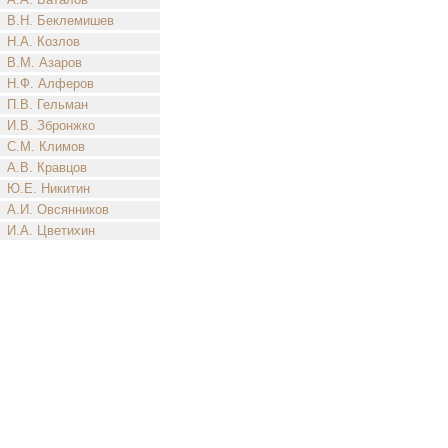
В.Н. Беклемишев
Н.А. Козлов
В.М. Азаров
Н.Ф. Алферов
П.В. Гельман
И.В. Збронжко
С.М. Климов
А.В. Кравцов
Ю.Е. Никитин
А.И. Овсянников
И.А. Цветихин