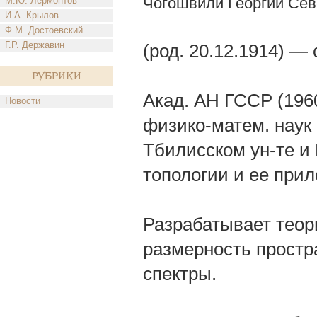
Чогошвили Георгий Сев
М.Ю. Лермонтов
И.А. Крылов
Ф.М. Достоевский
Г.Р. Державин
(род. 20.12.1914) —
Рубрики
Акад. АН ГССР (1960
Новости
физико-матем. наук 
Тбилисском ун-те и 
топологии и ее прил
Разрабатывает теор
размерность простр
спектры.