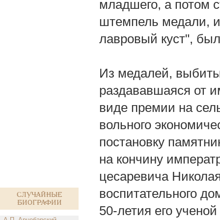
младшего, а потом ст
штемпель медали, 
лавровый куст", бы
Из медалей, выбиты
раздававшаяся от и
виде премии на сел
вольного экономичес
постановку памятник
на кончину императ
цесаревича Николая
воспитательного дом
Случайные
биографии
50-летия его ученой
А.П. Арцебарский