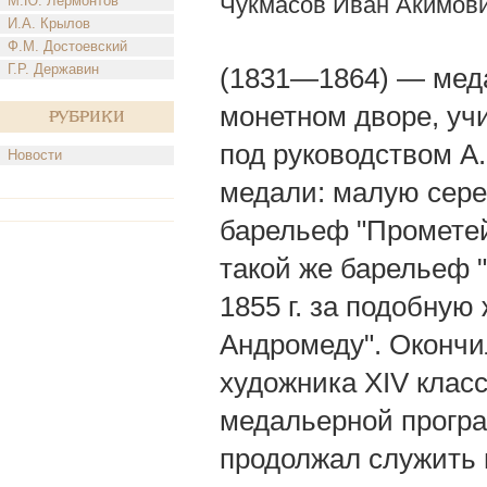
Чукмасов Иван Акимов
М.Ю. Лермонтов
И.А. Крылов
Ф.М. Достоевский
Г.Р. Державин
(1831—1864) — меда
монетном дворе, уч
Рубрики
под руководством А.
Новости
медали: малую сере
барельеф "Прометей
такой же барельеф 
1855 г. за подобную
Андромеду". Окончил
художника XIV клас
медальерной прогр
продолжал служить 