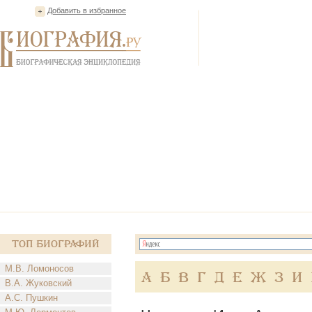
Добавить в избранное
Топ Биографий
М.В. Ломоносов
А
Б
В
Г
Д
Е
Ж
З
И
В.А. Жуковский
А.С. Пушкин