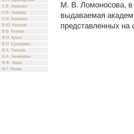
М. В. Ломоносова, в
С.В. Акимова
Л.В. Зверева
выдаваемая академи
Л.И. Казакова
представленных на с
В.Ю. Катуков
В.В. Козлов
Ф.И. Кроок
В.Н. Сунгоркин
В.А. Тиньков
Б.А. Чичибабин
Ф.Ф. Эмме
М.Г. Якоби