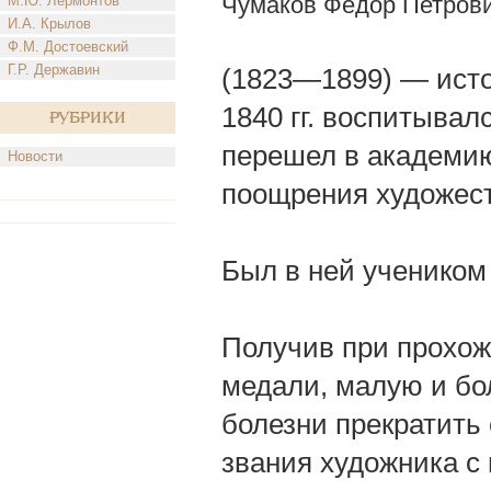
Чумаков Федор Петров
М.Ю. Лермонтов
И.А. Крылов
Ф.М. Достоевский
Г.Р. Державин
(1823—1899) — исто
1840 гг. воспитывал
Рубрики
перешел в академи
Новости
поощрения художест
Был в ней учеником
Получив при прохож
медали, малую и бо
болезни прекратить
звания художника с п