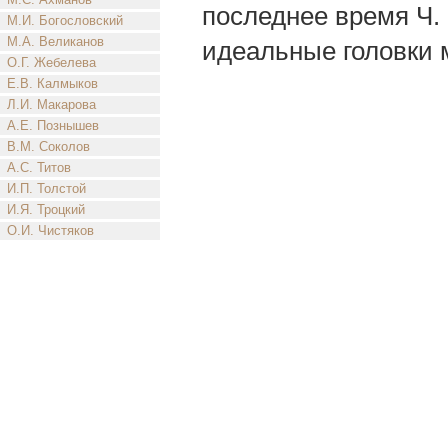
последнее время Ч.
М.И. Богословский
М.А. Великанов
идеальные головки м
О.Г. Жебелева
Е.В. Калмыков
Л.И. Макарова
А.Е. Познышев
В.М. Соколов
А.С. Титов
И.П. Толстой
И.Я. Троцкий
О.И. Чистяков