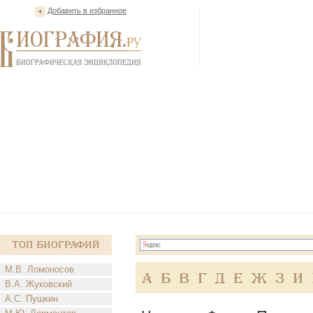
Добавить в избранное
Топ Биографий
М.В. Ломоносов
А
Б
В
Г
Д
Е
Ж
З
И
В.А. Жуковский
А.С. Пушкин