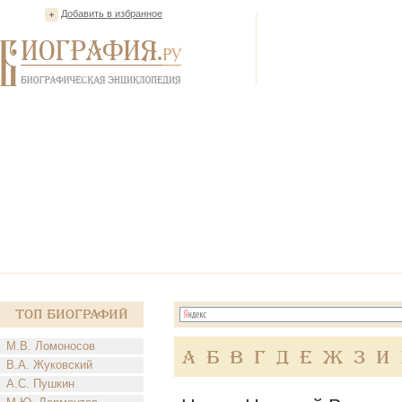
Добавить в избранное
Топ Биографий
М.В. Ломоносов
А
Б
В
Г
Д
Е
Ж
З
И
В.А. Жуковский
А.С. Пушкин