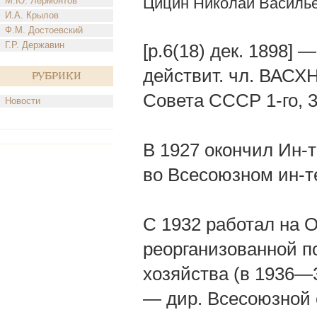
Цицин Николай Василь
М.Ю. Лермонтов
И.А. Крылов
Ф.М. Достоевский
Г.Р. Державин
[р.6(18) дек. 1898] 
действит. чл. ВАСХН
Рубрики
Совета СССР 1-го, 3-
Новости
В 1927 окончил Ин-т
во Всесоюзном ин-т
С 1932 работал на 
реорганизованной по
хозяйства (в 1936—
— дир. Всесоюзной с