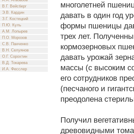
многолетней пшениц
В.Г. Вейсберг
Э.В. Кардин
давать в один год у
З.Г. Костецкий
формы пшеницы дава
П.Ю. Куль
А.М. Лопырев
трех лет. Полученн
П.О. Морозов
С.В. Панченко
кормозерновых пшен
В.Н. Селуянов
давать урожай зерна
О.Г. Сорохтин
В.Д. Токарева
массы (с высоким со
И.А. Фесслер
его сотрудников пр
(песчаного и гигант
преодолена стериль
Получил вегетатив
древовидными тома