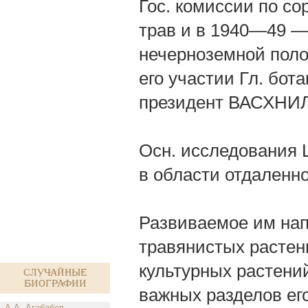
Гос. комиссии по с
трав и в 1940—49 — 
нечерноземной поло
его участии Гл. бот
президент ВАСХНИЛ
Осн. исследования 
в области отдаленн
Развиваемое им на
травянистых растен
культурных растени
Случайные
биографии
важных разделов ег
А.А. Агабабов