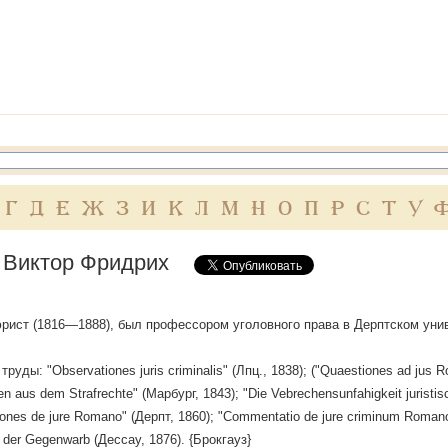
Г
Д
Е
Ж
З
И
К
Л
М
Н
О
П
Р
С
Т
У
 Виктор Фридрих
 юрист (1816—1888), был профессором уголовного права в Дерптском уни
руды: "Observationes juris criminalis" (Лпц., 1838); ("Quaestiones ad jus Rom
n aus dem Strafrechte" (Марбург, 1843); "Die Vebrechensunfahigkeit juristi
nes de jure Romano" (Дерпт, 1860); "Commentatio de jure criminum Romano"
in der Gegenwarb (Дессау, 1876). {Брокгауз}