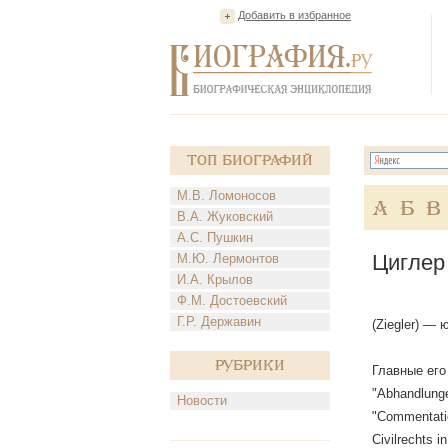
Добавить в избранное
Топ Биографий
М.В. Ломоносов
А
Б
В
В.А. Жуковский
А.С. Пушкин
Циглер
М.Ю. Лермонтов
И.А. Крылов
Ф.М. Достоевский
Г.Р. Державин
(Ziegler) —
Рубрики
Главные его т
"Abhandlunge
Новости
"Commentatio
Civilrechts 