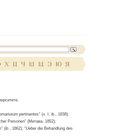
Ф
Х
Ц
Ч
Ш
Щ
Э
Ю
Я
верситете.
ariorum pertinentes" (ч. I, ib., 1838);
scher Personen" (Митава, 1852);
 (ib., 1862); "Ueber die Behandlung des