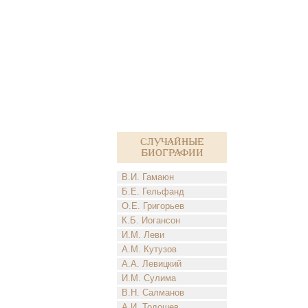
Случайные
биографии
В.И. Гамаюн
Б.Е. Гельфанд
О.Е. Григорьев
К.Б. Иогансон
И.М. Леви
А.М. Кутузов
А.А. Левицкий
И.М. Сулима
В.Н. Салманов
А.И. Тодошев