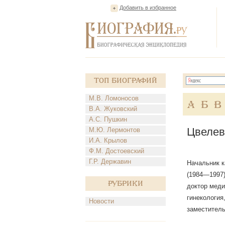
Добавить в избранное
Топ Биографий
М.В. Ломоносов
А
Б
В
В.А. Жуковский
А.С. Пушкин
Цвелев
М.Ю. Лермонтов
И.А. Крылов
Ф.М. Достоевский
Г.Р. Державин
Начальник к
(1984—1997)
Рубрики
доктор меди
гинекология
Новости
заместитель