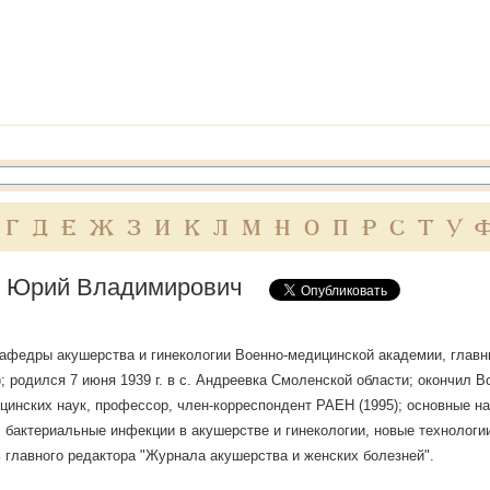
Г
Д
Е
Ж
З
И
К
Л
М
Н
О
П
Р
С
Т
У
 Юрий Владимирович
афедры акушерства и гинекологии Военно-медицинской академии, глав
; родился 7 июня 1939 г. в с. Андреевка Смоленской области; окончил В
цинских наук, профессор, член-корреспондент РАЕН (1995); основные н
, бактериальные инфекции в акушерстве и гинекологии, новые технологии
 главного редактора "Журнала акушерства и женских болезней".