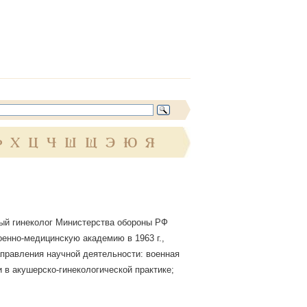
Ф
Х
Ц
Ч
Ш
Щ
Э
Ю
Я
ный гинеколог Министерства обороны РФ
оенно-медицинскую академию в 1963 г.,
аправления научной деятельности: военная
 в акушерско-гинекологической практике;