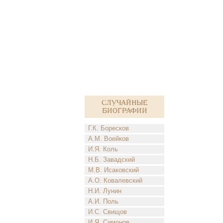
Случайные
биографии
Г.К. Боресков
А.М. Воейков
И.Я. Коль
Н.Б. Завадский
М.В. Исаковский
А.О. Ковалевский
Н.И. Лунин
А.И. Поль
И.С. Свищов
И.Я. Симонов