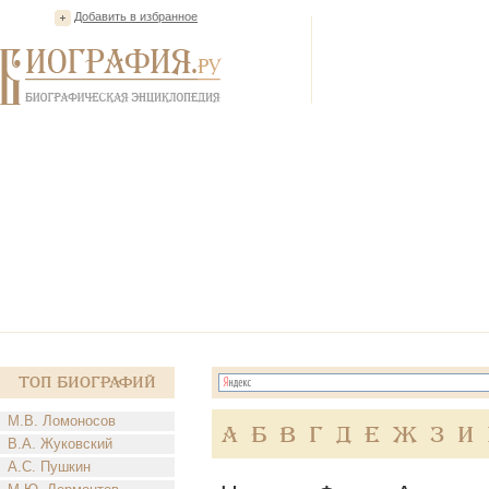
Добавить в избранное
Топ Биографий
М.В. Ломоносов
А
Б
В
Г
Д
Е
Ж
З
И
В.А. Жуковский
А.С. Пушкин