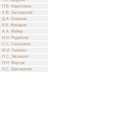
П.В. Абросимов
А.В. Заславский
Д.А. Ломаков
И.К. Макаров
А.А. Мейер
И.Н. Родионов
С.С. Сальников
М.И. Ханенко
Л.С. Эйсимонт
Н.Н. Фирсов
И.С. Шаповалов