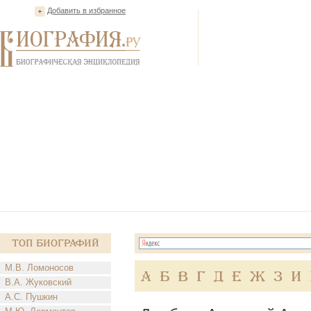
Добавить в избранное
Топ Биографий
М.В. Ломоносов
А
Б
В
Г
Д
Е
Ж
З
И
В.А. Жуковский
А.С. Пушкин