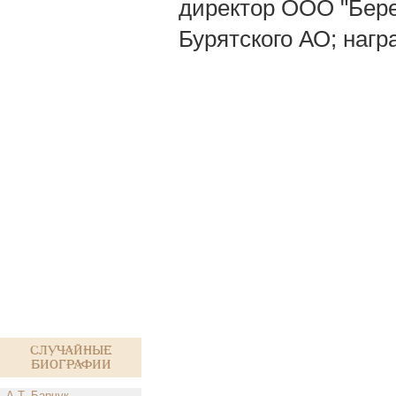
директор ООО "Бере
Бурятского АО; нагр
Случайные
биографии
А.Т. Барчук