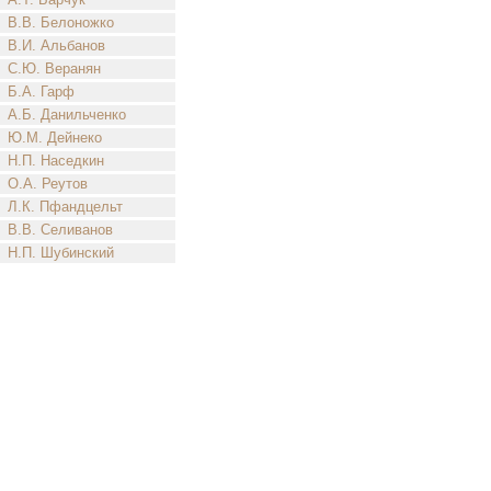
В.В. Белоножко
В.И. Альбанов
С.Ю. Веранян
Б.А. Гарф
А.Б. Данильченко
Ю.М. Дейнеко
Н.П. Наседкин
О.А. Реутов
Л.К. Пфандцельт
В.В. Селиванов
Н.П. Шубинский