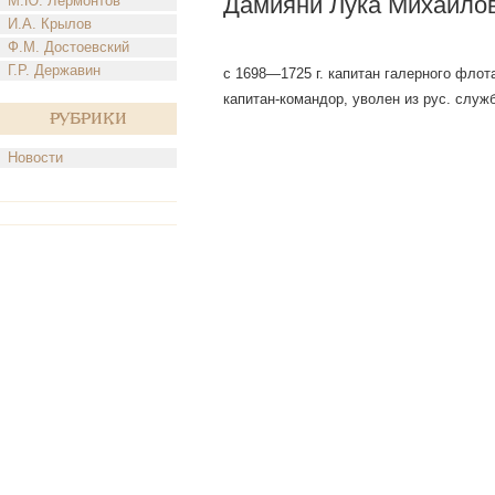
Дамияни Лука Михайло
М.Ю. Лермонтов
И.А. Крылов
Ф.М. Достоевский
Г.Р. Державин
с 1698—1725 г. капитан галерного флота
капитан-командор, уволен из рус. служб
Рубрики
Новости