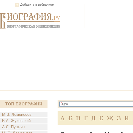
Добавить в избранное
Топ Биографий
М.В. Ломоносов
А
Б
В
Г
Д
Е
Ж
З
И
В.А. Жуковский
А.С. Пушкин