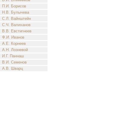
П.И. Борисов
Н.В. Булычева
С.Л. Вайнштейн
С.Ч. Валиханов
В.В. Евстигнеев
Ф.И. Иванов
А.Е. Корнеев
А.Н. Лозневой
И.Г. Паннаш
В.И. Семенов
А.В. Шварц