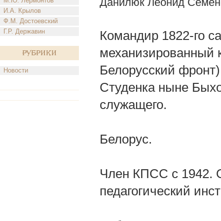
Данилюк Леонид Семен
М.Ю. Лермонтов
И.А. Крылов
Ф.М. Достоевский
Г.Р. Державин
Командир 1822-го с
механизированный ко
Рубрики
Белорусский фронт)
Новости
Студенка ныне Быхо
служащего.
Белорус.
Член КПСС с 1942. 
педагогический инст