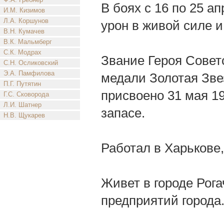
В боях с 16 по 25 а
И.М. Кизимов
Л.А. Коршунов
урон в живой силе и
В.Н. Кумачев
В.К. Мальмберг
С.К. Модрах
Звание Героя Совет
С.Н. Осликовский
Э.А. Памфилова
медали Золотая Зв
П.Г. Путятин
присвоено 31 мая 1
Г.С. Сковорода
Л.И. Шатнер
запасе.
Н.В. Щукарев
Работал в Харькове
Живет в городе Рога
предприятий города