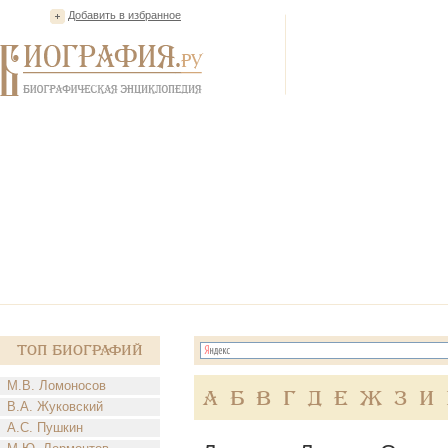
Добавить в избранное
Топ Биографий
М.В. Ломоносов
А
Б
В
Г
Д
Е
Ж
З
И
В.А. Жуковский
А.С. Пушкин