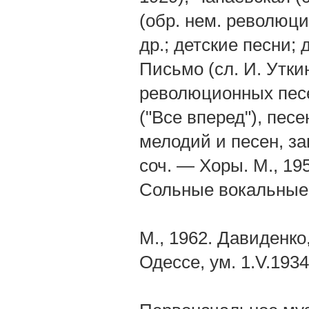
(обр. нем. революци
др.; детские песни; 
Письмо (сл. И. Уткин
революционных песе
("Все вперед"), песе
мелодий и песен, за
соч. — Хоры. М., 19
Сольные вокальные
М., 1962. Давиденко
Одессе, ум. 1.V.193