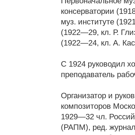
Первоначальное муз
консерватории (191
муз. институте (192
(1922—29, кл. Р. Гл
(1922—24, кл. А. Кас
С 1924 руководил х
преподаватель рабо
Организатор и руков
композиторов Моско
1929—32 чл. Россий
(РАПМ), ред. журнал