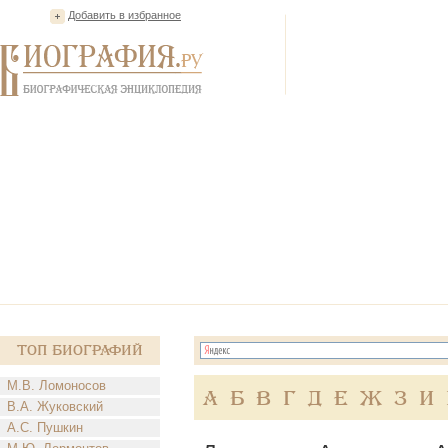
Добавить в избранное
Топ Биографий
М.В. Ломоносов
А
Б
В
Г
Д
Е
Ж
З
И
В.А. Жуковский
А.С. Пушкин