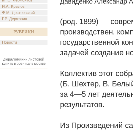
Давиденко Александр 
М.Ю. Лермонтов
И.А. Крылов
Ф.М. Достоевский
Г.Р. Державин
(род. 1899) — совре
производствен. ком
Рубрики
государственной кон
Новости
задачей создание н
дюралюминий листовой
купить в розницу в москве
Коллектив этот соб
(Б. Шехтер, В. Белы
за 4—5 лет деятель
результатов.
Из Произведений са