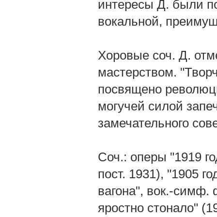
интересы Д. были п
вокальной, преимущ
Хоровые соч. Д. от
мастерством. "Творч
посвящено революци
могучей силой запе
замечательного сове
Соч.: оперы "1919 го
пост. 1931), "1905 г
вагона", вок.-симф.
яростно стонало" (19