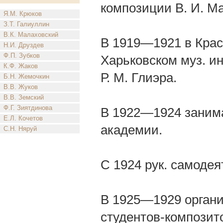
композиции В. И. М
Я.М. Крюков
З.Т. Галиуллин
В.К. Малаховский
В 1919—1921 в Крас
Н.И. Друздев
Ф.П. Зубков
Харьковском муз. ин
К.Ф. Жаков
Р. М. Глиэра.
Б.Н. Жемочкин
В.В. Жуков
В.В. Земский
Ф.Г. Зиятдинова
В 1922—1924 занима
Е.Л. Кочетов
академии.
С.Н. Няруй
С 1924 рук. самодея
В 1925—1929 органи
студентов-композито