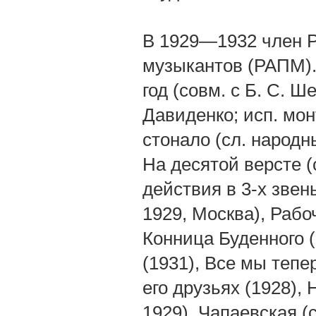
В 1929—1932 член Р
музыкантов (РАПМ). 
год (совм. с Б. С. 
Давиденко; исп. мон
стонало (сл. народны
На десятой версте (
действия в 3-х звен
1929, Москва), Рабо
Конница Буденного (
(1931), Все мы тепе
его друзьях (1928), 
1929), Чапаевская (