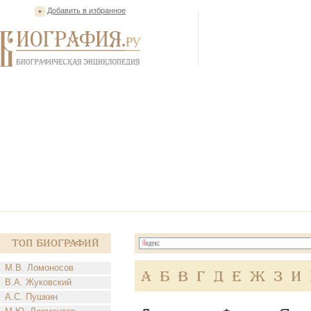
Добавить в избранное
Топ Биографий
М.В. Ломоносов
А
Б
В
Г
Д
Е
Ж
З
И
В.А. Жуковский
А.С. Пушкин