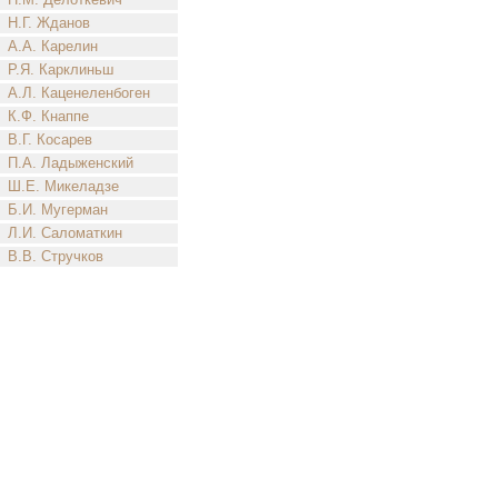
Н.Г. Жданов
А.А. Карелин
Р.Я. Карклиньш
А.Л. Каценеленбоген
К.Ф. Кнаппе
В.Г. Косарев
П.А. Ладыженский
Ш.Е. Микеладзе
Б.И. Мугерман
Л.И. Саломаткин
В.В. Стручков