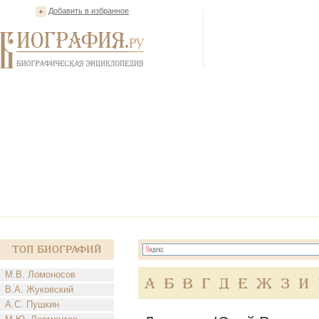
Добавить в избранное
Топ Биографий
М.В. Ломоносов
А
Б
В
Г
Д
Е
Ж
З
И
В.А. Жуковский
А.С. Пушкин