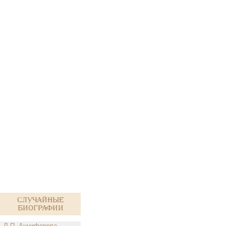
Случайные
биографии
Л.П. Анциферова