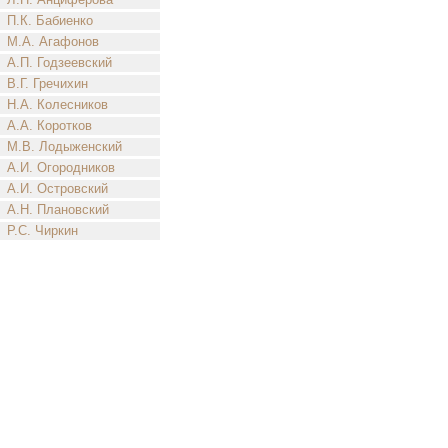
П.К. Бабиенко
М.А. Агафонов
А.П. Годзеевский
В.Г. Гречихин
Н.А. Колесников
А.А. Коротков
М.В. Лодыженский
А.И. Огородников
А.И. Островский
А.Н. Плановский
Р.С. Чиркин