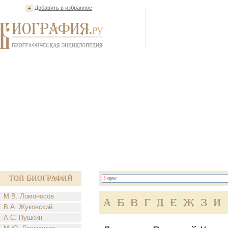
Добавить в избранное
Топ Биографий
М.В. Ломоносов
А
Б
В
Г
Д
Е
Ж
З
И
В.А. Жуковский
А.С. Пушкин