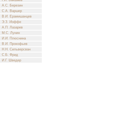
А.С. Березин
С.А. Варшер
В.И. Ерамишанцев
Э.З. Иоффе
А.П. Лазарев
М.С. Лунин
И.И. Плюснина
В.И. Прокофьев
Н.Н. Сильверсван
С.Б. Фрид
И.Г. Шведер