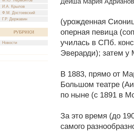
Дейша Мария Адриано
М.Ю. Лермонтов
И.А. Крылов
Ф.М. Достоевский
Г.Р. Державин
(урожденная Сиониц
оперная певица (соп
Рубрики
училась в СПб. конс
Новости
Эверарди); затем у 
В 1883, прямо от Ма
Большом театре (Аид
по ныне (с 1891 в М
За это время (до 19
самого разнообразно