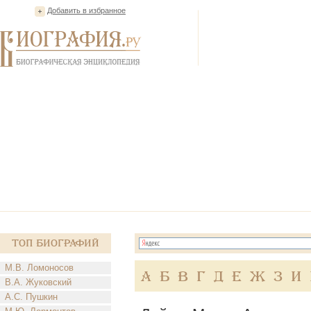
Добавить в избранное
Топ Биографий
М.В. Ломоносов
А
Б
В
Г
Д
Е
Ж
З
И
В.А. Жуковский
А.С. Пушкин