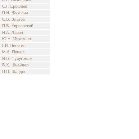
С.Г. Ерофеев
П.Н. Жукович
С.В. Златов
П.В. Киреевский
И.А. Ларин
Ю.Н. Мякотных
Г.И. Пинегин
М.А. Пешня
И.В. Фуругельм
В.Х. Шнайдер
П.Н. Шардон