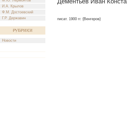
Дементьев Иван Конста
М.Ю. Лермонтов
И.А. Крылов
Ф.М. Достоевский
Г.Р. Державин
писат. 1900 гг. {Венгеров}
Рубрики
Новости