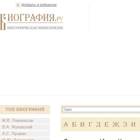
Добавить в избранное
Топ Биографий
М.В. Ломоносов
А
Б
В
Г
Д
Е
Ж
З
И
В.А. Жуковский
А.С. Пушкин