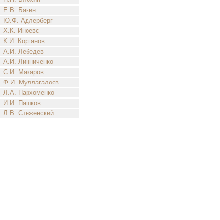
Е.В. Бакин
Ю.Ф. Адлерберг
Х.К. Иноевс
К.И. Корганов
А.И. Лебедев
А.И. Линниченко
С.И. Макаров
Ф.И. Муллагалеев
Л.А. Пархоменко
И.И. Пашков
Л.В. Стеженский