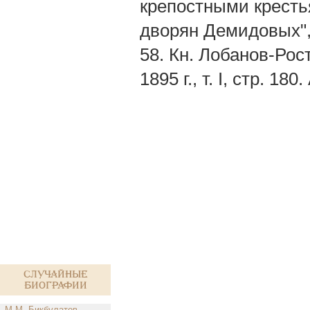
крепостными крестья
дворян Демидовых", 
58. Кн. Лобанов-Рос
1895 г., т. I, стр. 18
Случайные
биографии
М.М. Бикбулатов