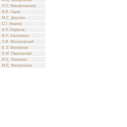
Л.П. Михайловский
В.В. Гарай
М.С. Дексбах
С.Г. Иванов
А.Н. Карасев
В.Н. Каштанкин
Л.В. Малиновский
Е.Э. Михайлов
Е.М. Павловский
М.Е. Перченко
М.Е. Филипченко