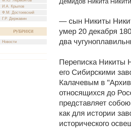
Демидов Никита Никит
М.Ю. Лермонтов
И.А. Крылов
Ф.М. Достоевский
Г.Р. Державин
— сын Никиты Никити
умер 20 декабря 180
Рубрики
два чугуноплавильн
Новости
Переписка Никиты Н
его Сибирскими заво
Калачевым в "Архив
относящихся до Росси
представляет собою
как для истории за
исторического осв