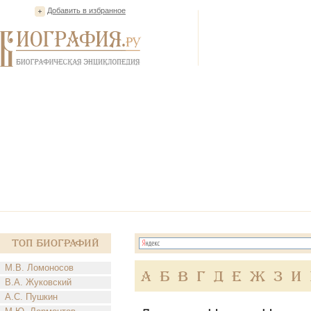
Добавить в избранное
Топ Биографий
М.В. Ломоносов
А
Б
В
Г
Д
Е
Ж
З
И
В.А. Жуковский
А.С. Пушкин