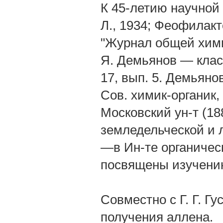
К 45-летию научной
Л., 1934; Феофилакт
"Журнал общей химии
Я. Демьянов — класс
17, вып. 5. Демьяно
Сов. химик-органик,
Московский ун-т (18
земледельческой и л
—в Ин-те органиче
посвящены изучени
Совместно с Г. Г. Г
получения аллена.