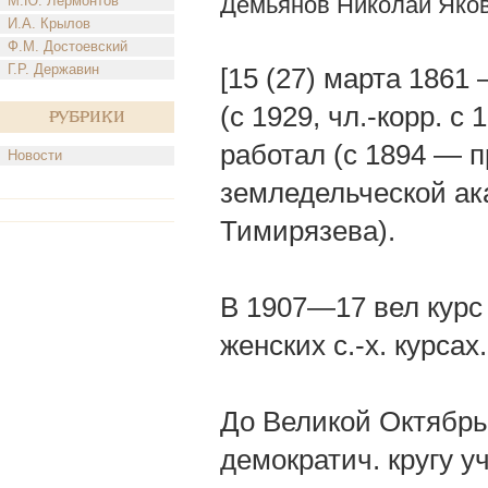
Демьянов Николай Яко
М.Ю. Лермонтов
И.А. Крылов
Ф.М. Достоевский
Г.Р. Державин
[15 (27) марта 1861 
(с 1929, чл.-корр. с
Рубрики
работал (с 1894 — п
Новости
земледельческой ака
Тимирязева).
В 1907—17 вел курс
женских с.-х. курсах.
До Великой Октябрь
демократич. кругу 