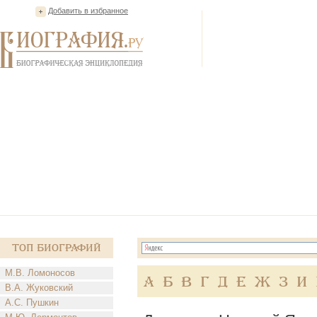
Добавить в избранное
Топ Биографий
М.В. Ломоносов
А
Б
В
Г
Д
Е
Ж
З
И
В.А. Жуковский
А.С. Пушкин