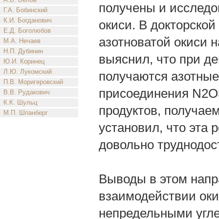
получены и исследо
Г.А. Бобинский
К.И. Богданович
окиси. В докторской
Е.Д. Боголюбов
азотноватой окиси н
М.А. Нечаев
Н.П. Дубинин
выяснил, что при д
Ю.И. Коринец
Л.Ю. Лукомский
получаются азотные
П.В. Моригеровский
присоединения N2O3
В.В. Рудакович
К.К. Шульц
продуктов, получае
М.П. Шпанберг
установил, что эта
довольно труднодос
Выводы в этом напр
взаимодействии оки
непредельными угле