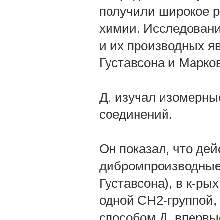
получили широкое р
химии. Исследовани
и их производных я
Густавсона и Марко
Д. изучал изомерны
соединений.
Он показал, что де
дибромпроизводные
Густавсона), в к-ры
одной СН2-группой,
способом Д. впервы