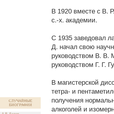
В 1920 вместе с В. 
с.-х. академии.
С 1935 заведовал л
Д. начал свою науч
руководством В. В.
руководством Г. Г. Г
В магистерской дисс
тетра- и пентамети
получения нормальн
Случайные
биографии
алкоголей и изомерн
А.В. Белов